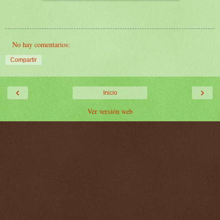
No hay comentarios:
Compartir
‹
›
Inicio
Ver versión web