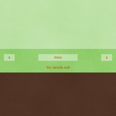
‹
›
Inicio
Ver versión web