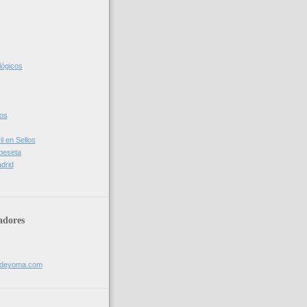
lógicos
cos
l en Sellos
 peseta
drid
adores
sdeyoma.com