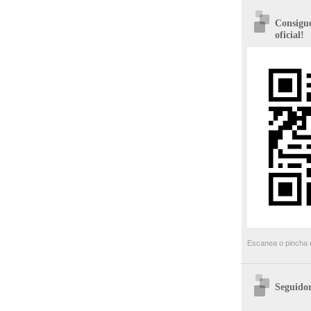
Consigue
oficial!
Escanea o pincha e
Seguidor