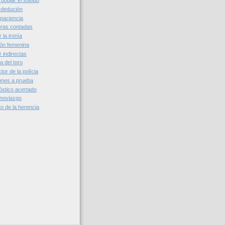
doblar el sueldo
a dedución
 paciencia
horas contadas
 la ironía
ción femenina
r indirectas
a del toro
tor de la polícia
ones a prueba
óstico acertado
 noviazgo
to de la herencia