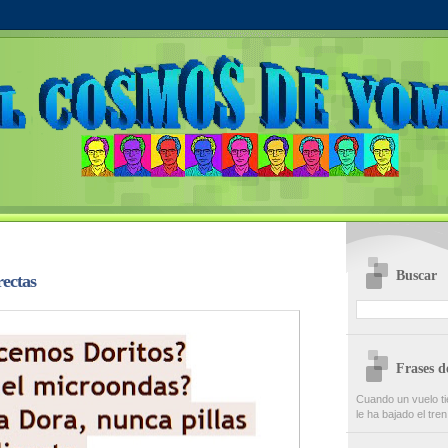
Buscar
rectas
Frases 
Cuando un vuelo ti
le ha bajado el tren