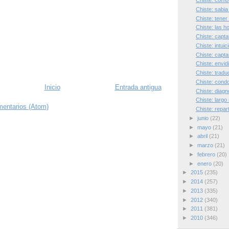
Chiste: como 
Chiste: sabi
Chiste: tener
Chiste: las 
Chiste: captar
Chiste: intui
Chiste: capta
Chiste: envidi
Chiste: traduc
Chiste: cond
Inicio
Entrada antigua
Chiste: diagn
Chiste: largo
mentarios (Atom)
Chiste: repar
►
junio
(22)
►
mayo
(21)
►
abril
(21)
►
marzo
(21)
►
febrero
(20)
►
enero
(20)
►
2015
(235)
►
2014
(257)
►
2013
(335)
►
2012
(340)
►
2011
(381)
►
2010
(346)