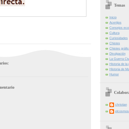
Temas
Inicio
Acertijos
Consejos eco
Cultura
Curiosidades
Chistes
Chistes gráfi
Divulgación
La Guerra Civi
rios:
Historia de la
Historia de Ma
Humor
mentario
Colabor
christian
elcosmo