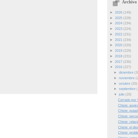
Archivo 
►
2026
(149)
►
2025
(228)
►
2024
(234)
►
2023
(224)
►
2022
(231)
►
2021
(234)
►
2020
(220)
►
2019
(229)
►
2018
(231)
►
2017
(230)
▼
2016
(227)
►
diciembre
(2
►
noviembre
(
►
octubre
(20)
►
septiembre
(
▼
julio
(20)
Cerrado por 
Chiste: aspir
Chiste: puta
Chiste: perce
Chiste: relac
Chiste: el dio
Chiste: prob