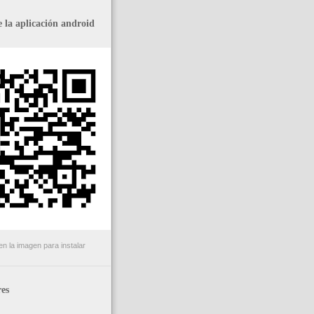
 la aplicación android
n la imagen para instalar
es