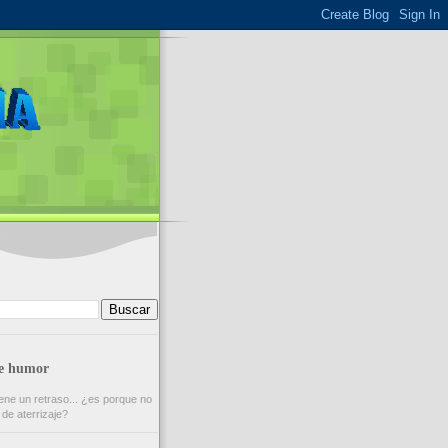
de humor
ene un retraso... ¿es porque no
 de aterrizaje?