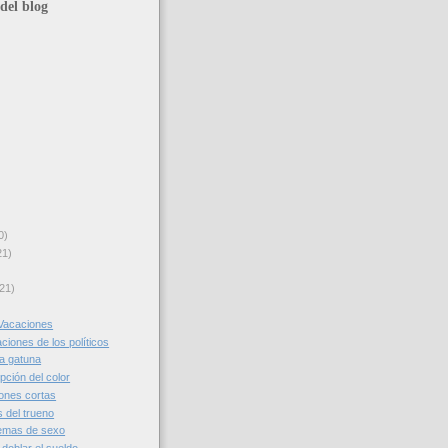
del blog
0)
21)
21)
Vacaciones
aciones de los políticos
da gatuna
pción del color
iones cortas
s del trueno
lemas de sexo