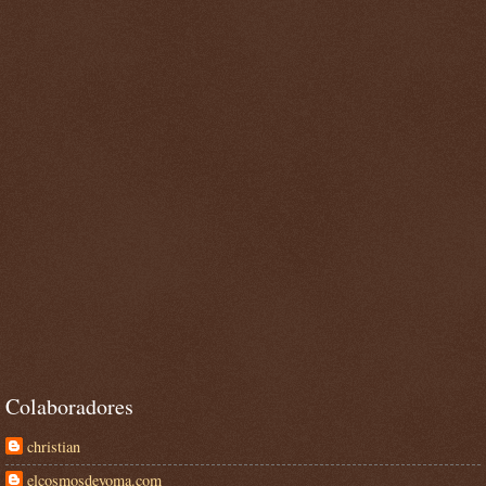
Colaboradores
christian
elcosmosdeyoma.com