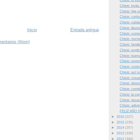
Chiste: el ve
Chiste: invita
Chiste: hija 
Chiste: confu
Chiste: caída
Chiste: llave
Inicio
Entrada antigua
Chiste: comer
Chiste: noche
mentarios (Atom)
Chiste: famili
Chiste: expli
Chiste: buen
Chiste: expe
Chiste: contr
Chiste: así 
Chiste: cosa
Chiste: dese
Chiste: comi
Chiste: la ca
Chiste: durac
Chiste: adivi
FELIZ AÑO
►
2016
(227)
►
2015
(235)
►
2014
(257)
►
2013
(335)
►
2012
(340)