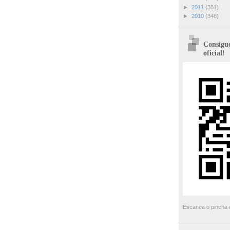
►
2011
(381)
►
2010
(346)
Consigue
oficial!
Escanea o pincha e