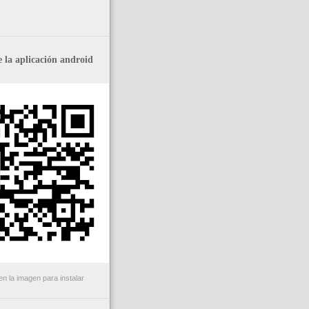
 la aplicación android
n la imagen para instalar