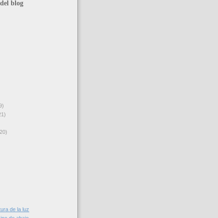
del blog
9)
21)
20)
tura de la luz