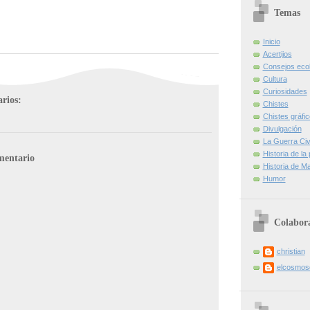
Temas
Inicio
Acertijos
Consejos eco
Cultura
Curiosidades
rios:
Chistes
Chistes gráfi
Divulgación
La Guerra Civi
Historia de la
mentario
Historia de Ma
Humor
Colabor
christian
elcosmo