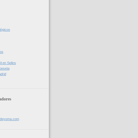
lógicos
cos
l en Sellos
 peseta
drid
adores
sdeyoma.com