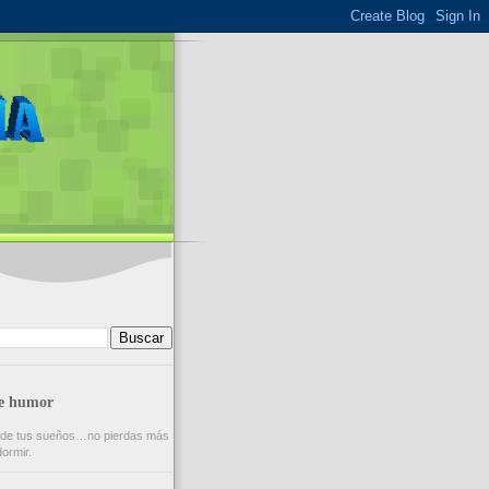
de humor
 de tus sueños…no pierdas más
ormir.