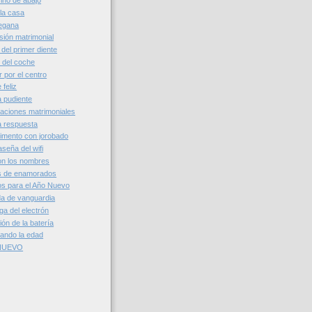
cino de abajo
 la casa
vegana
sión matrimonial
 del primer diente
s del coche
 por el centro
 feliz
a pudiente
caciones matrimoniales
a respuesta
rimento con jorobado
aseña del wifi
son los nombres
s de enamorados
os para el Año Nuevo
da de vanguardia
rga del electrón
ión de la batería
nando la edad
 NUEVO