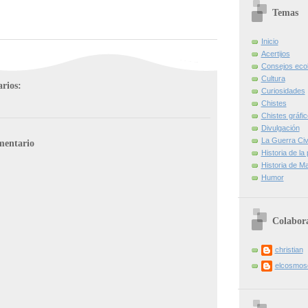
Temas
Inicio
Acertijos
Consejos eco
Cultura
rios:
Curiosidades
Chistes
Chistes gráfi
Divulgación
La Guerra Civi
mentario
Historia de la
Historia de Ma
Humor
Colabor
christian
elcosmo