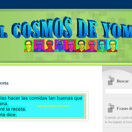
Buscar
ceta
Frases 
Cuando un vuelo ti
le ha bajado el tren