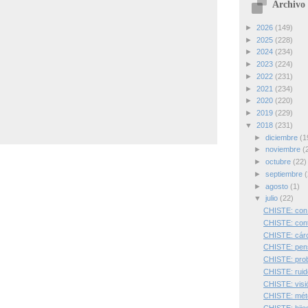
Archivo 
►
2026
(149)
►
2025
(228)
►
2024
(234)
►
2023
(224)
►
2022
(231)
►
2021
(234)
►
2020
(220)
►
2019
(229)
▼
2018
(231)
►
diciembre
(1
►
noviembre
(
►
octubre
(22)
►
septiembre
(
►
agosto
(1)
▼
julio
(22)
CHISTE: con 
CHISTE: con
CHISTE: cárc
CHISTE: pens
CHISTE: prob
CHISTE: ruid
CHISTE: visió
CHISTE: mét