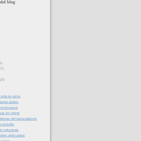
del blog
9)
21)
20)
toda la razón
tando dedos
el insegura
ar en volver
lemas del paracaidismo
o extraño
n reluciente
odos anticuados