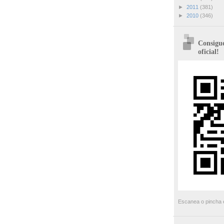
►
2011
(381)
►
2010
(346)
Consigue
oficial!
Escanea o pincha e