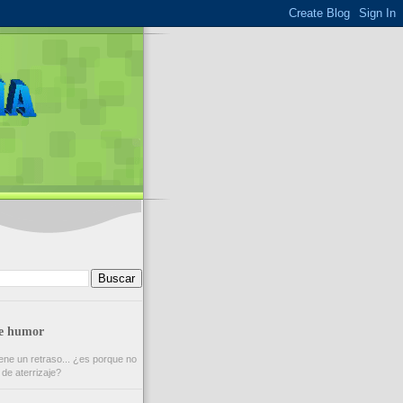
de humor
ene un retraso... ¿es porque no
 de aterrizaje?