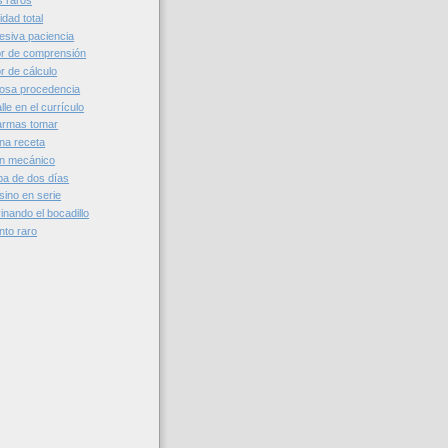
s raros
idad total
siva paciencia
r de comprensión
r de cálculo
osa procedencia
le en el currículo
armas tomar
na receta
n mecánico
a de dos días
ino en serie
nando el bocadillo
to raro