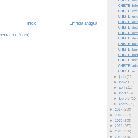
CHISTE: hijo
CHISTE: felic
CHISTE: exce
CHISTE: erro
CHISTE: erro
Inicio
Entrada antigua
CHISTE: dud
CHISTE: detal
mentarios (Atom)
CHISTE: de 
CHISTE: bue
CHISTE: bue
CHISTE: barb
CHISTE: ases
CHISTE: adivi
CHISTE: acen
►
junio
(21)
►
mayo
(21)
►
abril
(21)
►
marzo
(20)
►
febrero
(20)
►
enero
(23)
►
2017
(230)
►
2016
(227)
►
2015
(235)
►
2014
(257)
►
2013
(335)
►
2012
(340)