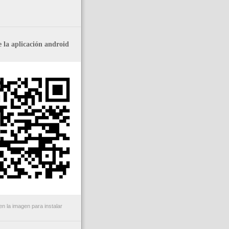
 la aplicación android
n la imagen para instalar