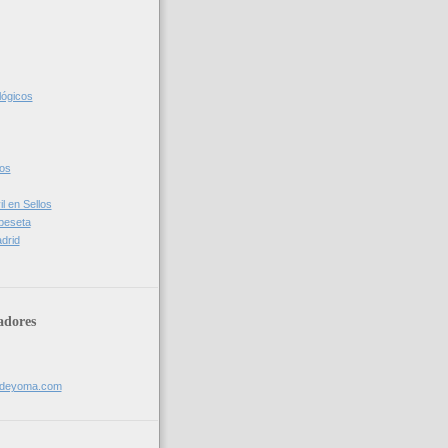
lógicos
cos
l en Sellos
 peseta
drid
adores
sdeyoma.com