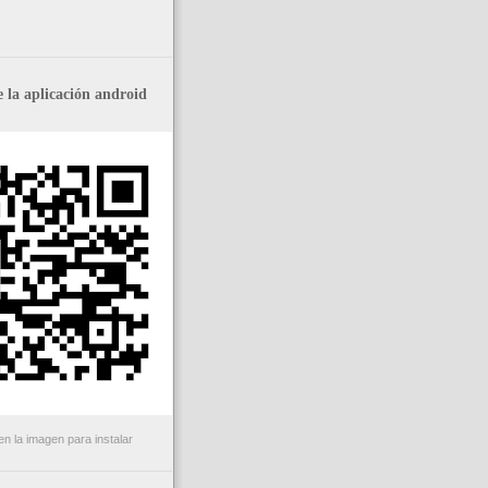
 la aplicación android
n la imagen para instalar