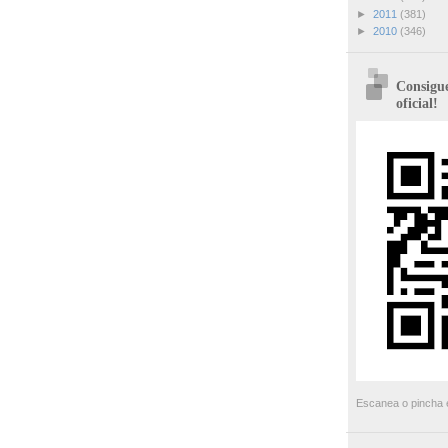
►
2011
(381)
►
2010
(346)
Consigue
oficial!
Escanea o pincha e