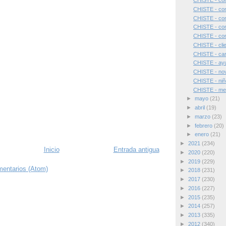
CHISTE - con
CHISTE - con
CHISTE - con
CHISTE - con
CHISTE - con
CHISTE - cli
CHISTE - car
CHISTE - ayu
CHISTE - nov
CHISTE - niñ
CHISTE - me
►
mayo
(21)
►
abril
(19)
►
marzo
(23)
►
febrero
(20)
►
enero
(21)
►
2021
(234)
Inicio
Entrada antigua
►
2020
(220)
►
2019
(229)
mentarios (Atom)
►
2018
(231)
►
2017
(230)
►
2016
(227)
►
2015
(235)
►
2014
(257)
►
2013
(335)
►
2012
(340)