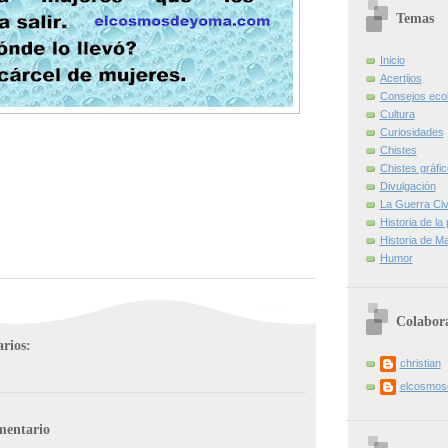
Temas
Inicio
Acertijos
Consejos eco
Cultura
Curiosidades
Chistes
Chistes gráfi
Divulgación
La Guerra Civi
Historia de la
Historia de Ma
Humor
Colabor
rios:
christian
elcosmo
mentario