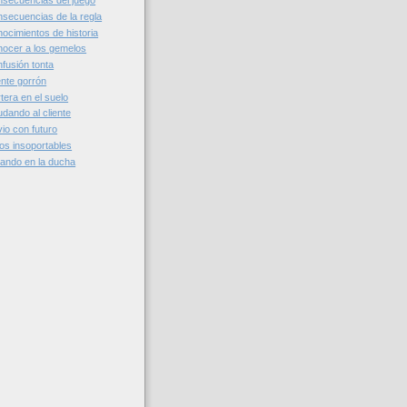
secuencias del juego
secuencias de la regla
ocimientos de historia
ocer a los gemelos
fusión tonta
ente gorrón
tera en el suelo
dando al cliente
io con futuro
os insoportables
ando en la ducha