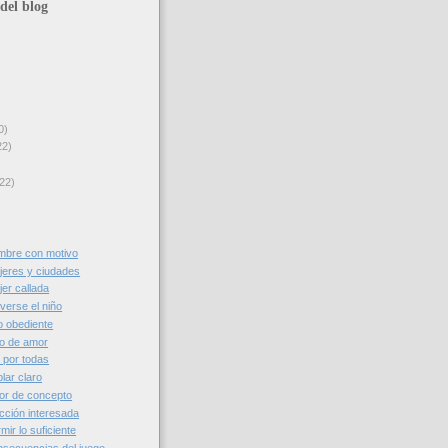
del blog
0)
22)
22)
mbre con motivo
eres y ciudades
er callada
erse el niño
o obediente
o de amor
 por todas
lar claro
or de concepto
cción interesada
ir lo suficiente