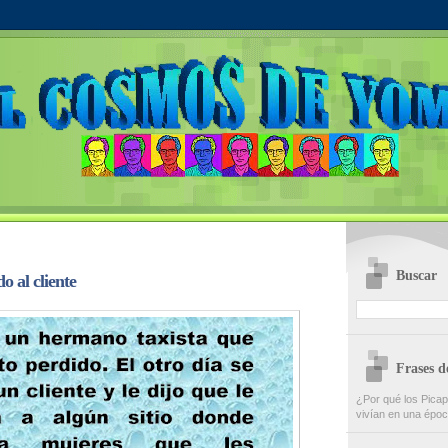
Buscar
 al cliente
Frases 
¿Por qué los Picap
vivían en una époc