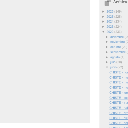
Archivo 
►
2026
(149)
►
2025
(228)
►
2024
(234)
►
2023
(224)
▼
2022
(231)
►
diciembre
(2
►
noviembre
(
►
octubre
(20)
►
septiembre
(
►
agosto
(1)
►
julio
(20)
▼
junio
(22)
CHISTE - no
CHISTE - muj
CHISTE - muj
CHISTE - mov
CHISTE - lor
CHISTE - loc
CHISTE - ir a
CHISTE - hab
CHISTE - err
CHISTE - ele
CHISTE - dorm