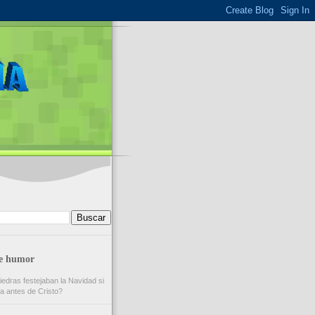
de humor
iedras festejaban la Navidad si
a antes de Cristo?