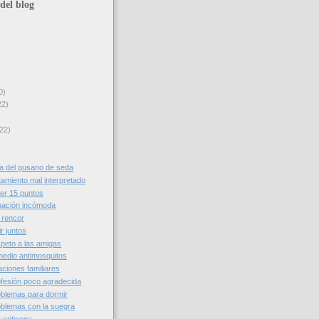
del blog
0)
22)
22)
a del gusano de seda
tamiento mal interpretado
er 15 puntos
uación incómoda
 rencor
r juntos
peto a las amigas
edio antimosquitos
ciones familiares
fesión poco agradecida
blemas para dormir
blemas con la suegra