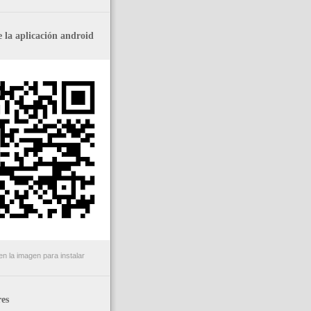
 la aplicación android
n la imagen para instalar
es