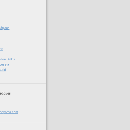
lógicos
cos
l en Sellos
 peseta
drid
adores
sdeyoma.com