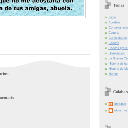
Temas
Inicio
Acertijos
Consejos eco
Cultura
Curiosidades
Chistes
Chistes gráfi
Divulgación
La Guerra Civi
Historia de la
Historia de Ma
rios:
Humor
Colabor
mentario
christian
elcosmo