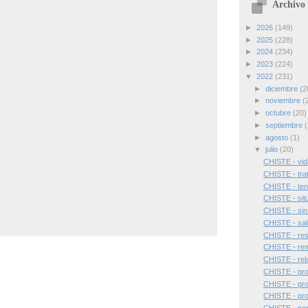
Archivo 
►
2026
(149)
►
2025
(228)
►
2024
(234)
►
2023
(224)
▼
2022
(231)
►
diciembre
(2
►
noviembre
(
►
octubre
(20)
►
septiembre
(
►
agosto
(1)
▼
julio
(20)
CHISTE - vid
CHISTE - tra
CHISTE - ten
CHISTE - sit
CHISTE - sin
CHISTE - sali
CHISTE - res
CHISTE - rem
CHISTE - rela
CHISTE - pro
CHISTE - pro
CHISTE - pro