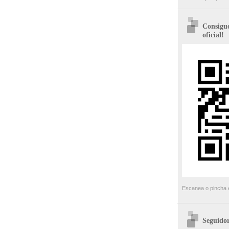
Consigue
oficial!
Escanea o pincha e
Seguidor