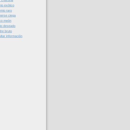
 criticona
io exótico
mio raro
nerse ciega
co meón
to deseado
re bruto
ltar información