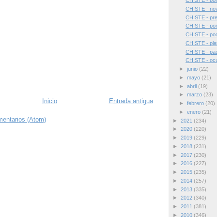
CHISTE - por
CHISTE - nov
CHISTE - pre
CHISTE - po
CHISTE - po
CHISTE - pla
CHISTE - pad
CHISTE - ocu
►
junio
(22)
►
mayo
(21)
►
abril
(19)
►
marzo
(23)
Inicio
Entrada antigua
►
febrero
(20)
►
enero
(21)
mentarios (Atom)
►
2021
(234)
►
2020
(220)
►
2019
(229)
►
2018
(231)
►
2017
(230)
►
2016
(227)
►
2015
(235)
►
2014
(257)
►
2013
(335)
►
2012
(340)
►
2011
(381)
►
2010
(346)