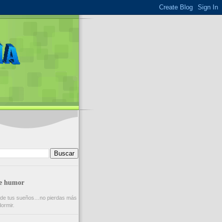
de humor
 de tus sueños…no pierdas más
ormir.