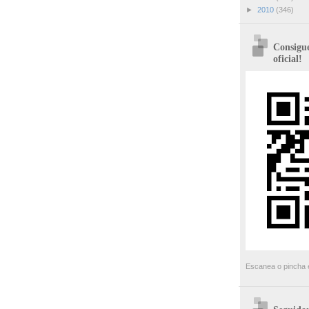
►
2010
(346)
Consigue
oficial!
Escanea o pincha e