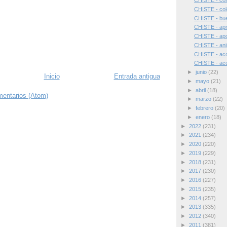
CHISTE - cos
CHISTE - col
CHISTE - bu
CHISTE - apr
CHISTE - apo
CHISTE - anim
CHISTE - acc
CHISTE - acc
►
junio
(22)
Inicio
Entrada antigua
►
mayo
(21)
►
abril
(18)
mentarios (Atom)
►
marzo
(22)
►
febrero
(20)
►
enero
(18)
►
2022
(231)
►
2021
(234)
►
2020
(220)
►
2019
(229)
►
2018
(231)
►
2017
(230)
►
2016
(227)
►
2015
(235)
►
2014
(257)
►
2013
(335)
►
2012
(340)
►
2011
(381)