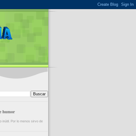
de humor
inútil. Por lo menos sirvo de