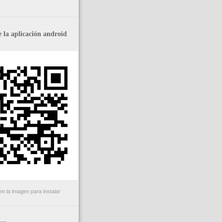
 la aplicación android
n la imagen para instalar