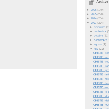
Archivo 
►
2026
(149)
►
2025
(228)
►
2024
(234)
▼
2023
(224)
►
diciembre
(1
►
noviembre
(
►
octubre
(21)
►
septiembre
(
►
agosto
(1)
▼
julio
(21)
CHISTE - resp
CHISTE - reg
CHISTE - rec
CHISTE - ráp
CHISTE - pré
CHISTE - feli
CHISTE - fav
CHISTE - far
CHISTE - es
CHISTE - el t
CHISTE - decl
CHISTE - debu
CHISTE - cue