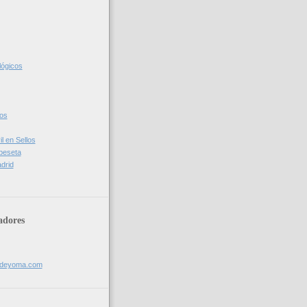
lógicos
cos
l en Sellos
 peseta
drid
adores
sdeyoma.com