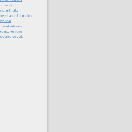
as detestables
or decisivo
ena artimaña
ovechando la ocasión
do real
ar el velatorio
idente confuso
esorios de viaje