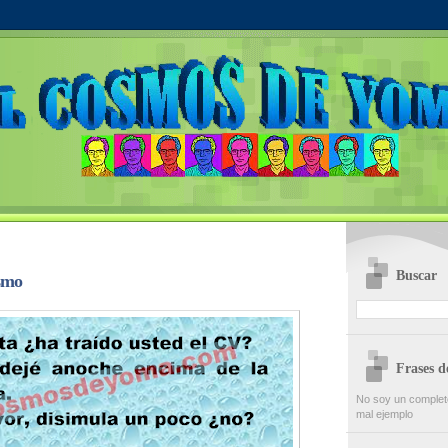
Buscar
smo
Frases 
No soy un completo 
mal ejemplo