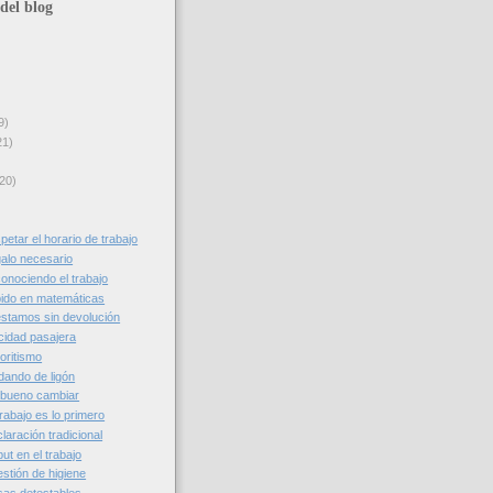
del blog
9)
21)
20)
etar el horario de trabajo
alo necesario
onociendo el trabajo
ido en matemáticas
stamos sin devolución
cidad pasajera
oritismo
dando de ligón
 bueno cambiar
rabajo es lo primero
aración tradicional
t en el trabajo
stión de higiene