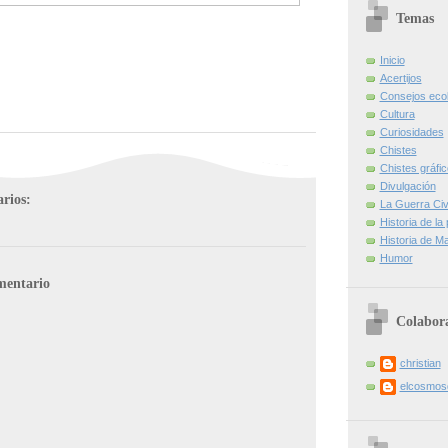
Temas
Inicio
Acertijos
Consejos eco
Cultura
Curiosidades
Chistes
Chistes gráfi
Divulgación
rios:
La Guerra Civi
Historia de la
Historia de Ma
Humor
mentario
Colabor
christian
elcosmo