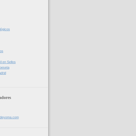
lógicos
cos
l en Sellos
 peseta
drid
adores
sdeyoma.com