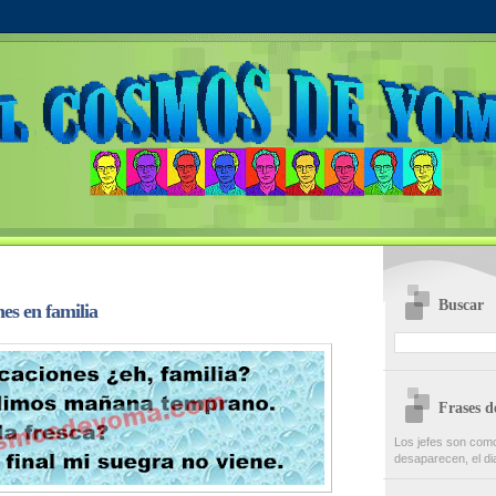
Buscar
es en familia
Frases 
Los jefes son co
desaparecen, el dia