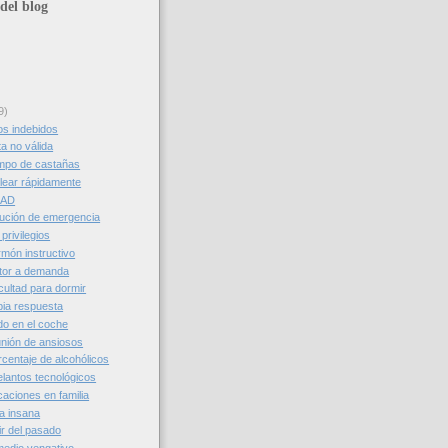
del blog
9)
s indebidos
a no válida
mpo de castañas
lear rápidamente
DAD
ución de emergencia
privilegios
món instructivo
tor a demanda
cultad para dormir
ia respuesta
do en el coche
nión de ansiosos
centaje de alcohólicos
lantos tecnológicos
aciones en familia
a insana
ir del pasado