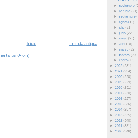
CHISTE - rem
►
noviembre
(
►
octubre
(21)
►
septiembre
(
►
agosto
(1)
►
julio
(21)
►
junio
(22)
►
mayo
(21)
Inicio
Entrada antigua
►
abril
(18)
►
marzo
(22)
►
febrero
(20)
mentarios (Atom)
►
enero
(18)
►
2022
(231)
►
2021
(234)
►
2020
(220)
►
2019
(229)
►
2018
(231)
►
2017
(230)
►
2016
(227)
►
2015
(235)
►
2014
(257)
►
2013
(335)
►
2012
(340)
►
2011
(381)
►
2010
(346)