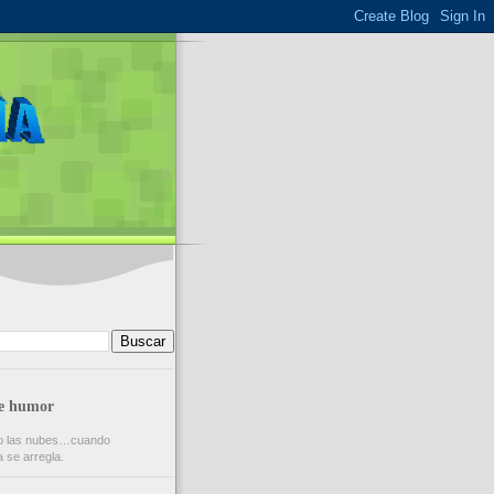
de humor
mo las nubes…cuando
 se arregla.