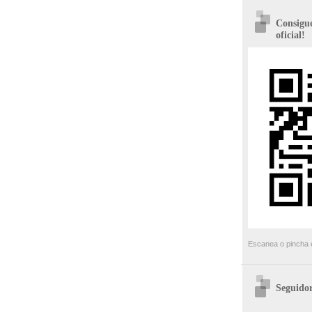
Consigue
oficial!
Escanea o pincha e
Seguidor