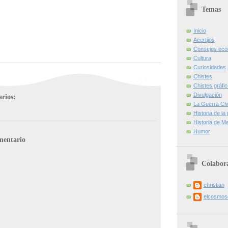
Temas
Inicio
Acertijos
Consejos eco
Cultura
Curiosidades
Chistes
Chistes gráfi
Divulgación
rios:
La Guerra Civi
Historia de la
Historia de Ma
Humor
mentario
Colabor
christian
elcosmo