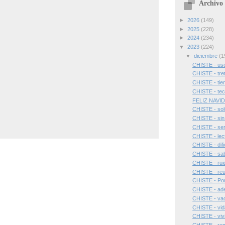
Archivo 
►
2026
(149)
►
2025
(228)
►
2024
(234)
▼
2023
(224)
▼
diciembre
(1
CHISTE - uso
CHISTE - tret
CHISTE - tie
CHISTE - tec
FELIZ NAVI
CHISTE - sol
CHISTE - sin 
CHISTE - ser
CHISTE - lec
CHISTE - difi
CHISTE - sab
CHISTE - rui
CHISTE - reu
CHISTE - Por
CHISTE - ade
CHISTE - vac
CHISTE - vid
CHISTE - viv