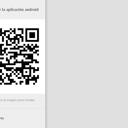
 la aplicación android
n la imagen para instalar
es