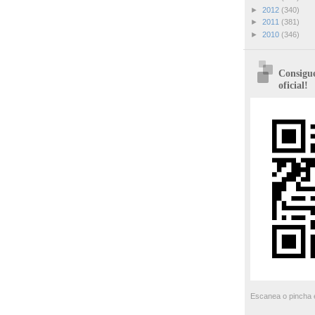
►
2012
(340)
►
2011
(381)
►
2010
(346)
Consigue
oficial!
Escanea o pincha e