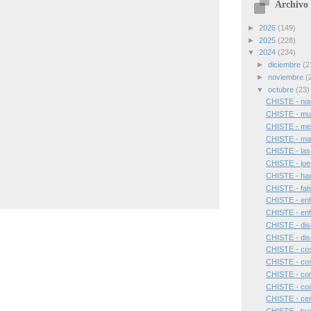
Archivo 
►
2026
(149)
►
2025
(228)
▼
2024
(234)
►
diciembre
(2
►
noviembre
(
▼
octubre
(23)
CHISTE - no
CHISTE - mue
CHISTE - mej
CHISTE - ma
CHISTE - la
CHISTE - jue
CHISTE - hac
CHISTE - fals
CHISTE - en
CHISTE - enf
CHISTE - dis
CHISTE - dis
CHISTE - co
CHISTE - cos
CHISTE - con
CHISTE - con
CHISTE - cen