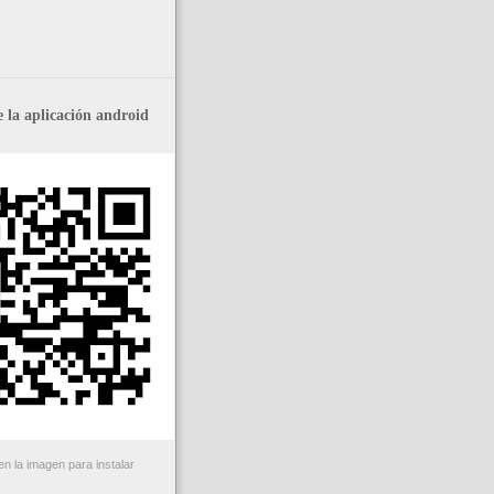
 la aplicación android
n la imagen para instalar