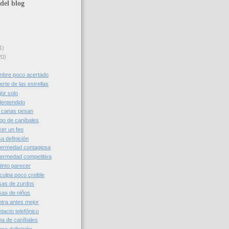
del blog
1)
20)
mbre poco acertado
rte de las estrellas
or solo
lentendido
s canas pesan
go de caníbales
er un feo
a definición
fermedad contagiosa
ermedad competitiva
tinto parecer
culpa poco creible
sas de zurdos
as de niños
tra antes mejor
tacto telefónico
a de caníbales