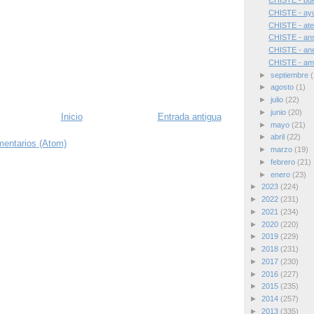
CHISTE - bue
CHISTE - ayu
CHISTE - ate
CHISTE - an
CHISTE - ane
CHISTE - am
►
septiembre
(
►
agosto
(1)
►
julio
(22)
►
junio
(20)
Inicio
Entrada antigua
►
mayo
(21)
►
abril
(22)
mentarios (Atom)
►
marzo
(19)
►
febrero
(21)
►
enero
(23)
►
2023
(224)
►
2022
(231)
►
2021
(234)
►
2020
(220)
►
2019
(229)
►
2018
(231)
►
2017
(230)
►
2016
(227)
►
2015
(235)
►
2014
(257)
►
2013
(335)