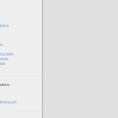
lógicos
cos
l en Sellos
 peseta
drid
adores
sdeyoma.com