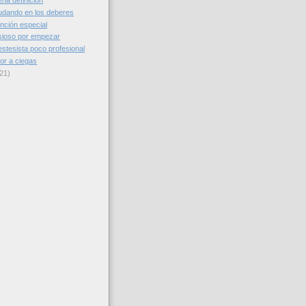
na definición
dando en los deberes
nción especial
sioso por empezar
stesista poco profesional
or a ciegas
21)