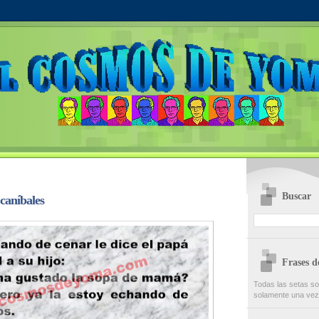
Buscar
caníbales
Frases 
Todas las setas s
solamente una ve