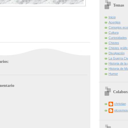
Temas
Inicio
Acertijos
Consejos eco
Cultura
Curiosidades
Chistes
Chistes gráfi
Divulgación
La Guerra Civi
rios:
Historia de la
Historia de Ma
Humor
mentario
Colabor
christian
elcosmo