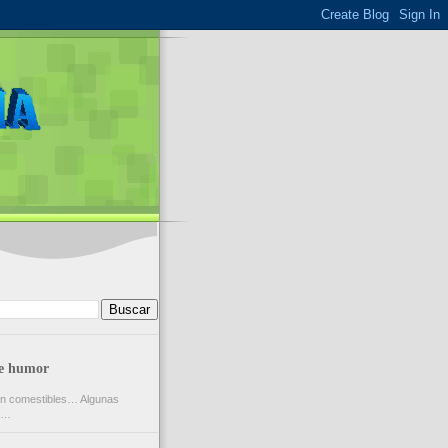
de humor
on comestibles… Algunas
z…