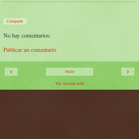
Compartir
No hay comentarios:
Publicar un comentario
‹
›
Inicio
Ver versión web