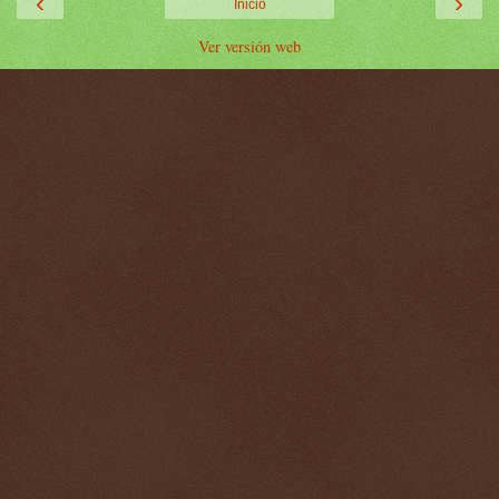
‹
›
Inicio
Ver versión web