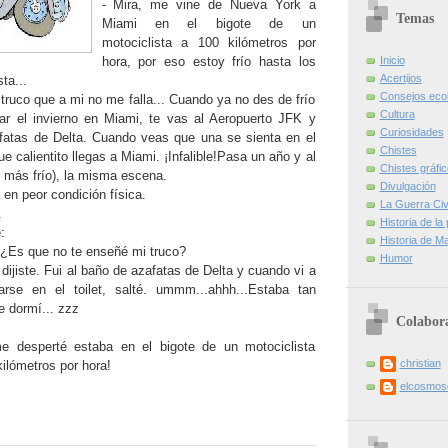
- Mira, me vine de Nueva York a
Temas
Miami en el bigote de un
motociclista a 100 kilómetros por
hora, por eso estoy frío hasta los
Inicio
Acertijos
ta...
Consejos eco
truco que a mi no me falla... Cuando ya no des de frío
Cultura
r el invierno en Miami, te vas al Aeropuerto JFK y
Curiosidades
fatas de Delta. Cuando veas que una se sienta en el
Chistes
e calientito llegas a Miami. ¡Infalible!Pasa un año y al
Chistes gráfi
n más frío), la misma escena.
Divulgación
en peor condición física.
La Guerra Civi
.
Historia de la
:
Historia de Ma
! ¿Es que no te enseñé mi truco?
Humor
 dijiste. Fui al baño de azafatas de Delta y cuando vi a
arse en el toilet, salté. ummm...ahhh...Estaba tan
e dormí... zzz
Colabor
e desperté estaba en el bigote de un motociclista
christian
ilómetros por hora!
elcosmo