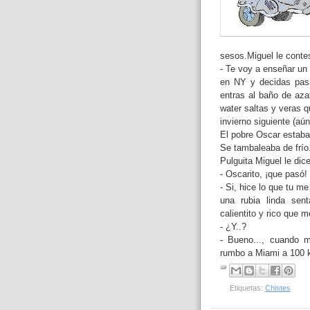
sesos.Miguel le contes
- Te voy a enseñar un 
en NY y decidas pasa
entras al baño de aza
water saltas y veras qu
invierno siguiente (aú
El pobre Oscar estaba 
Se tambaleaba de frío
Pulguita Miguel le dice
- Oscarito, ¡que pasó
- Si, hice lo que tu me
una rubia linda sent
calientito y rico que m
- ¿Y..?
- Bueno..., cuando m
rumbo a Miami a 100 k
Etiquetas:
Chistes