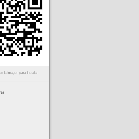
n la imagen para instalar
es