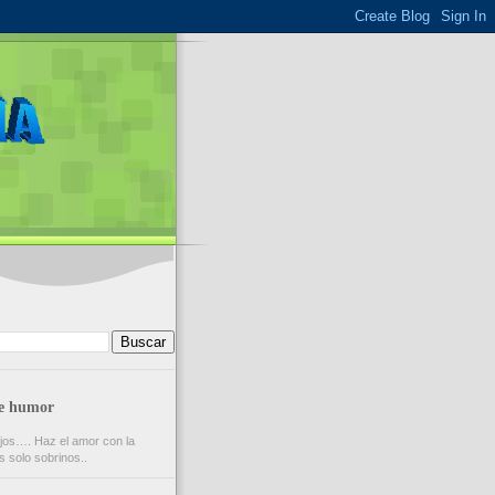
de humor
ijos…. Haz el amor con la
s solo sobrinos..