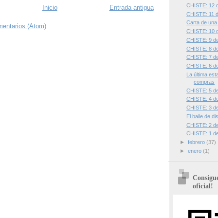
CHISTE: 12 
Inicio
Entrada antigua
CHISTE: 11 
Carta de una
mentarios (Atom)
CHISTE: 10 
CHISTE: 9 d
CHISTE: 8 d
CHISTE: 7 d
CHISTE: 6 d
La última est
compras
CHISTE: 5 d
CHISTE: 4 d
CHISTE: 3 d
El baile de di
CHISTE: 2 d
CHISTE: 1 d
►
febrero
(37)
►
enero
(1)
Consigue
oficial!