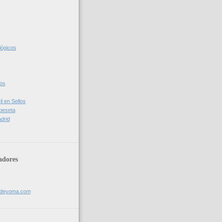
lógicos
cos
l en Sellos
 peseta
drid
adores
sdeyoma.com