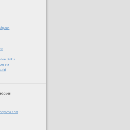
lógicos
cos
l en Sellos
 peseta
drid
adores
sdeyoma.com