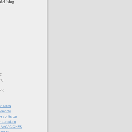
del blog
0)
21)
22)
os raros
momento
 de confianza
 carcelario
 VACACIONES