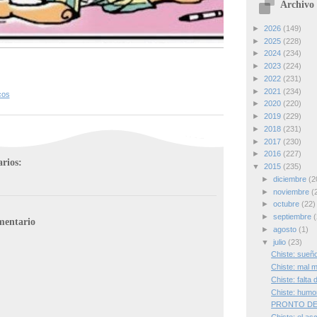
Archivo 
►
2026
(149)
►
2025
(228)
►
2024
(234)
►
2023
(224)
►
2022
(231)
►
2021
(234)
cos
►
2020
(220)
►
2019
(229)
►
2018
(231)
►
2017
(230)
►
2016
(227)
rios:
▼
2015
(235)
►
diciembre
(2
►
noviembre
(
►
octubre
(22)
►
septiembre
(
mentario
►
agosto
(1)
▼
julio
(23)
Chiste: sueñ
Chiste: mal 
Chiste: falta
Chiste: humor
PRONTO DE