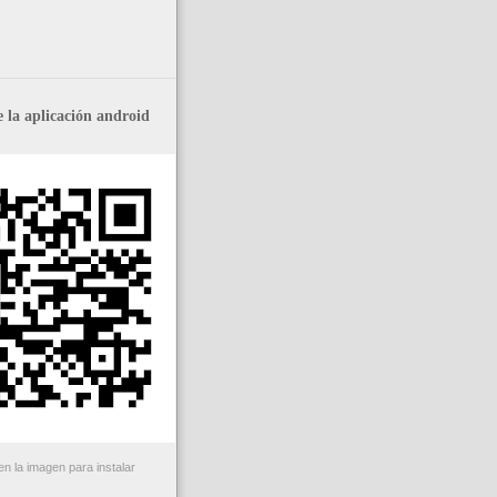
 la aplicación android
n la imagen para instalar