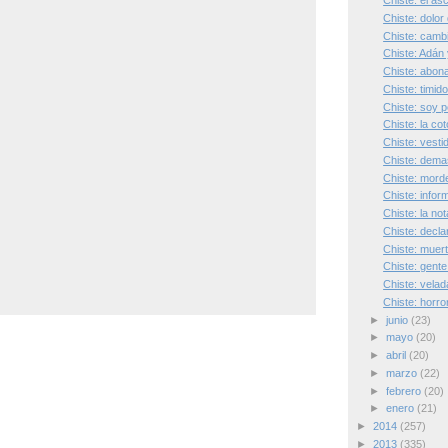
Chiste: el as
Chiste: dolo
Chiste: camb
Chiste: Adán
Chiste: abon
Chiste: timid
Chiste: soy p
Chiste: la cot
Chiste: vesti
Chiste: dema
Chiste: mord
Chiste: infor
Chiste: la not
Chiste: decl
Chiste: muer
Chiste: gente
Chiste: vela
Chiste: horr
►
junio
(23)
►
mayo
(20)
►
abril
(20)
►
marzo
(22)
►
febrero
(20)
►
enero
(21)
►
2014
(257)
►
2013
(335)