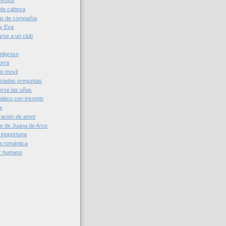
censor
r de cabeza
io de compañía
 y Eva
arse a un club
o
eligroso
orra
do movil
siadas preguntas
erse las uñas
mático con insomio
a
aración de amor
te de Juana de Arco
 inoportuna
da romántica
or humano