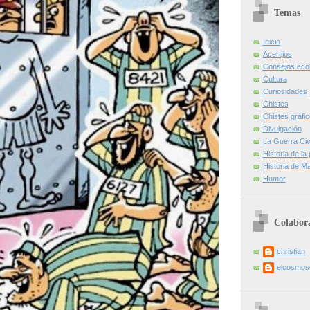
Temas
Inicio
Acertijos
Consejos eco
Cultura
Curiosidades
Chistes
Chistes gráfi
Divulgación
La Guerra Civi
Historia de la
Historia de Ma
Humor
Colabor
christian
elcosmo