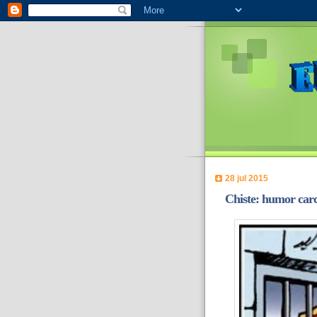
28 jul 2015
Chiste: humor carc