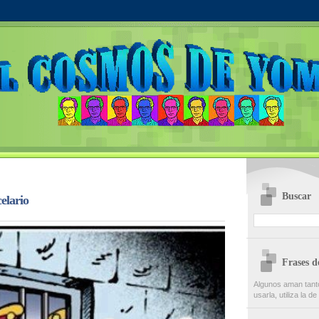
Buscar
elario
Frases 
Algunos aman tanto
usarla, utiliza la d