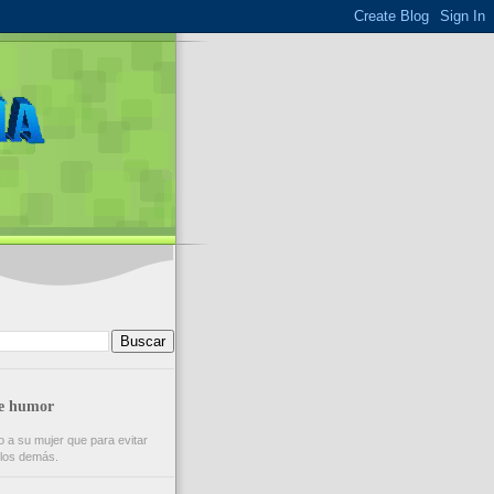
de humor
 a su mujer que para evitar
e los demás.