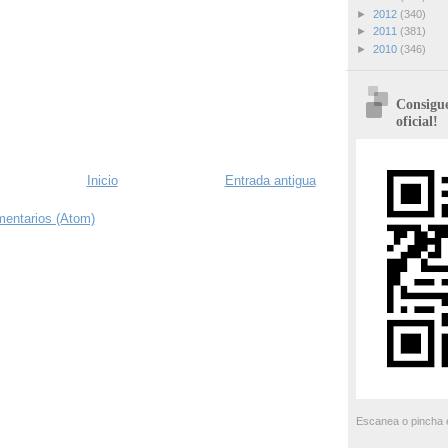
►
2012
(340)
►
2011
(381)
►
2010
(346)
Consigue
oficial!
Inicio
Entrada antigua
mentarios (Atom)
Escanea o pincha e