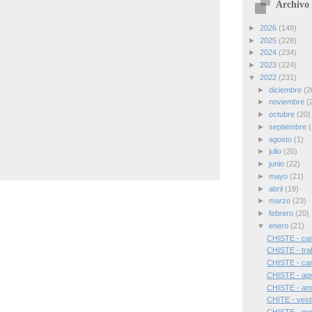
Archivo 
►
2026
(149)
►
2025
(228)
►
2024
(234)
►
2023
(224)
▼
2022
(231)
►
diciembre
(2
►
noviembre
(
►
octubre
(20)
►
septiembre
(
►
agosto
(1)
►
julio
(20)
►
junio
(22)
►
mayo
(21)
►
abril
(19)
►
marzo
(23)
►
febrero
(20)
▼
enero
(21)
CHISTE - cam
CHISTE - tra
CHISTE - ca
CHISTE - ap
CHISTE - amp
CHITE - vest