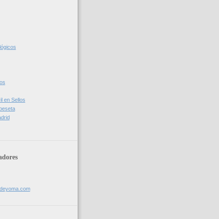
lógicos
cos
l en Sellos
 peseta
drid
adores
sdeyoma.com