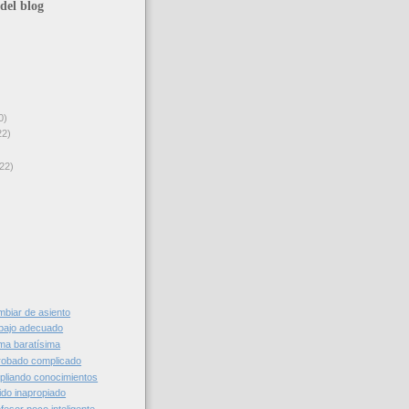
del blog
0)
22)
22)
biar de asiento
bajo adecuado
ma baratísima
robado complicado
liando conocimientos
ido inapropiado