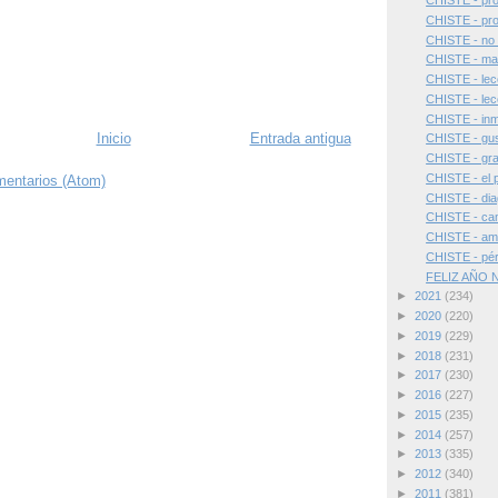
CHISTE - prof
CHISTE - pro
CHISTE - no 
CHISTE - mal
CHISTE - lec
CHISTE - lec
CHISTE - inm
Inicio
Entrada antigua
CHISTE - gust
CHISTE - gra
CHISTE - el p
mentarios (Atom)
CHISTE - dia
CHISTE - cam
CHISTE - am
CHISTE - pér
FELIZ AÑO
►
2021
(234)
►
2020
(220)
►
2019
(229)
►
2018
(231)
►
2017
(230)
►
2016
(227)
►
2015
(235)
►
2014
(257)
►
2013
(335)
►
2012
(340)
►
2011
(381)