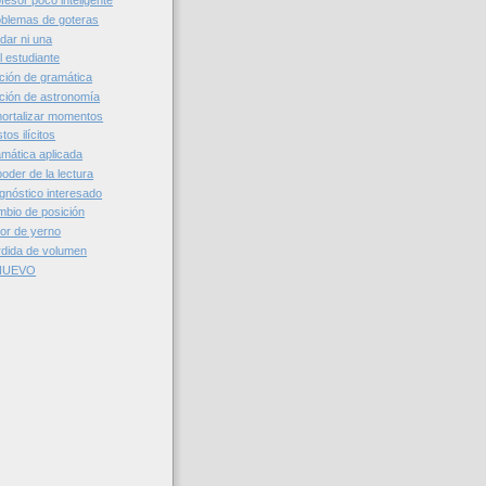
esor poco inteligente
blemas de goteras
dar ni una
 estudiante
ción de gramática
ción de astronomía
ortalizar momentos
os ilícitos
mática aplicada
oder de la lectura
gnóstico interesado
bio de posición
or de yerno
dida de volumen
 NUEVO