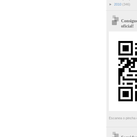
►
2010
(346)
Consigue
oficial!
Escanea o pincha e