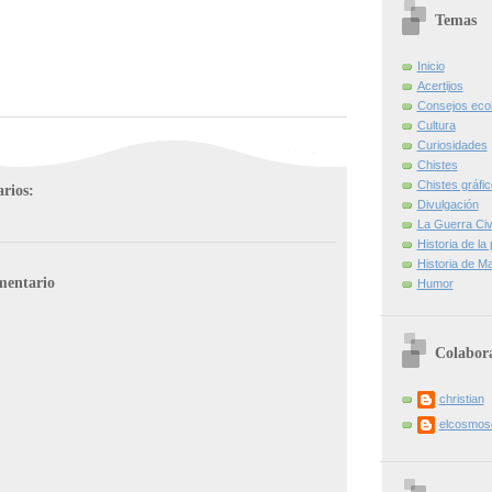
Temas
Inicio
Acertijos
Consejos eco
Cultura
Curiosidades
Chistes
Chistes gráfi
rios:
Divulgación
La Guerra Civi
Historia de la
Historia de Ma
mentario
Humor
Colabor
christian
elcosmo