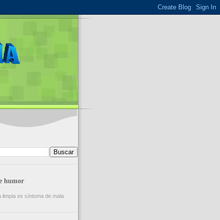
de humor
a limpia es síntoma de mala