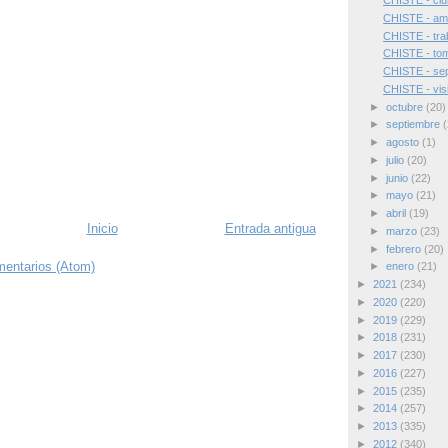
CHISTE - cl
CHISTE - ami
CHISTE - tra
CHISTE - to
CHISTE - sep
CHISTE - visit
►
octubre
(20)
►
septiembre
(
►
agosto
(1)
►
julio
(20)
►
junio
(22)
►
mayo
(21)
►
abril
(19)
Inicio
Entrada antigua
►
marzo
(23)
►
febrero
(20)
mentarios (Atom)
►
enero
(21)
►
2021
(234)
►
2020
(220)
►
2019
(229)
►
2018
(231)
►
2017
(230)
►
2016
(227)
►
2015
(235)
►
2014
(257)
►
2013
(335)
►
2012
(340)