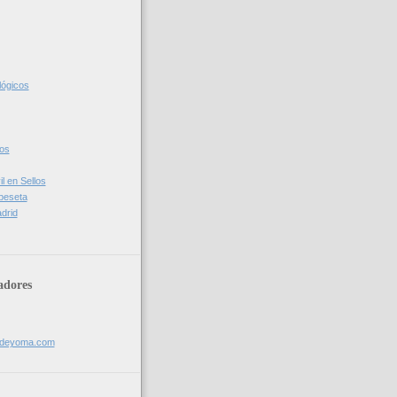
lógicos
cos
l en Sellos
 peseta
drid
adores
sdeyoma.com