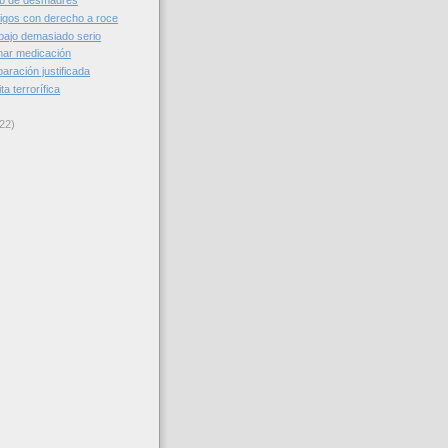
ub de desmadres
gos con derecho a roce
bajo demasiado serio
mar medicación
aración justificada
a terrorífica
22)