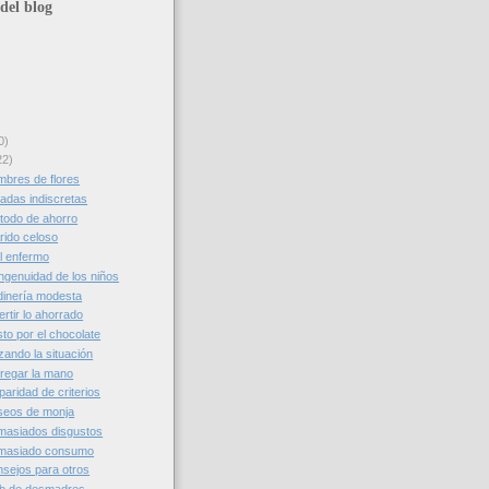
del blog
0)
22)
bres de flores
adas indiscretas
todo de ahorro
ido celoso
l enfermo
ngenuidad de los niños
dinería modesta
rtir lo ahorrado
to por el chocolate
zando la situación
regar la mano
aridad de criterios
seos de monja
masiados disgustos
masiado consumo
sejos para otros