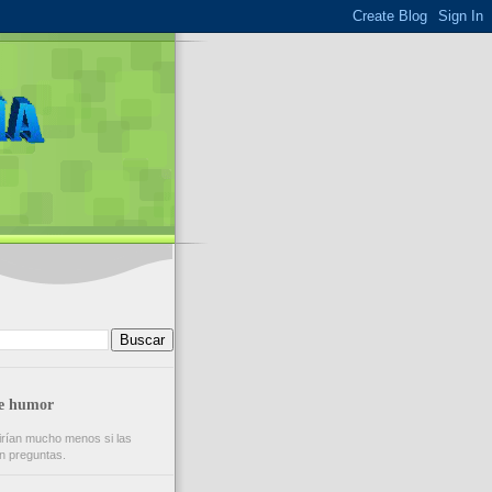
de humor
rían mucho menos si las
n preguntas.