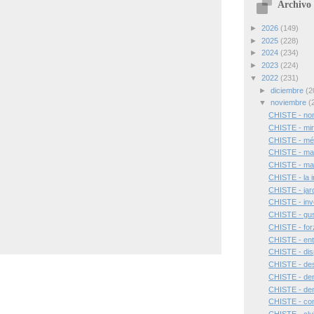
Archivo 
►
2026
(149)
►
2025
(228)
►
2024
(234)
►
2023
(224)
▼
2022
(231)
►
diciembre
(2
▼
noviembre
(
CHISTE - nom
CHISTE - mir
CHISTE - mé
CHISTE - mar
CHISTE - ma
CHISTE - la i
CHISTE - jar
CHISTE - inve
CHISTE - gus
CHISTE - for
CHISTE - ent
CHISTE - disp
CHISTE - de
CHISTE - de
CHISTE - de
CHISTE - con