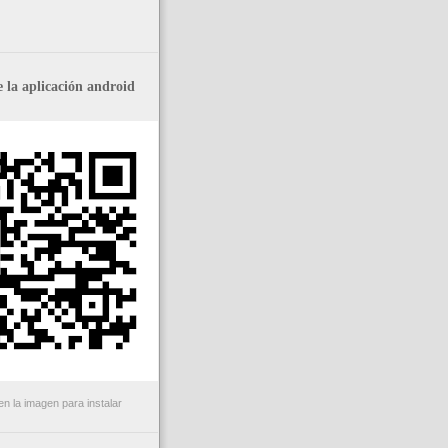
 la aplicación android
n la imagen para instalar