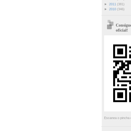
►
2011
(381)
►
2010
(346)
Consigue
oficial!
Escanea o pincha e