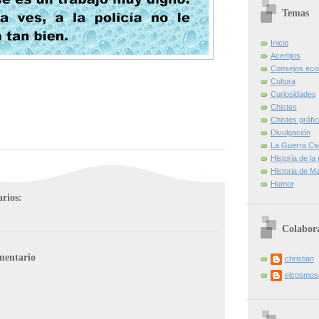
Temas
Inicio
Acertijos
Consejos eco
Cultura
Curiosidades
Chistes
Chistes gráfi
Divulgación
La Guerra Civi
Historia de la
Historia de Ma
Humor
rios:
Colabor
mentario
christian
elcosmo