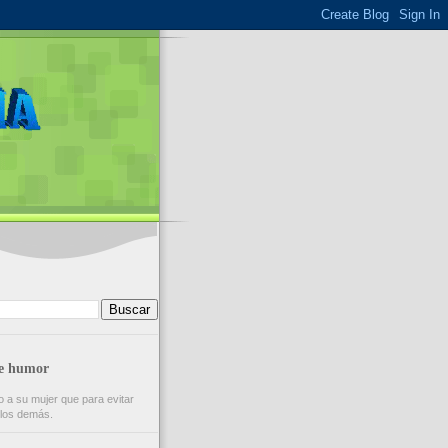
de humor
 a su mujer que para evitar
e los demás.