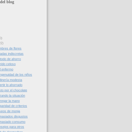
del blog
0)
22)
bres de flores
adas indiscretas
todo de ahorro
ido celoso
l enfermo
ngenuidad de los niños
dinería modesta
rtir lo ahorrado
to por el chocolate
zando la situación
regar la mano
aridad de criterios
seos de monja
masiados disgustos
masiado consumo
sejos para otros