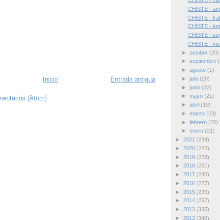
CHISTE - cl
CHISTE - ami
CHISTE - tra
CHISTE - to
CHISTE - sep
CHISTE - visit
►
octubre
(20)
►
septiembre
(
►
agosto
(1)
Inicio
Entrada antigua
►
julio
(20)
►
junio
(22)
►
mayo
(21)
mentarios (Atom)
►
abril
(19)
►
marzo
(23)
►
febrero
(20)
►
enero
(21)
►
2021
(234)
►
2020
(220)
►
2019
(229)
►
2018
(231)
►
2017
(230)
►
2016
(227)
►
2015
(235)
►
2014
(257)
►
2013
(335)
►
2012
(340)