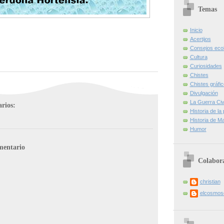
Temas
Inicio
Acertijos
Consejos eco
Cultura
Curiosidades
Chistes
Chistes gráfi
Divulgación
La Guerra Civi
rios:
Historia de la
Historia de Ma
Humor
mentario
Colabor
christian
elcosmo