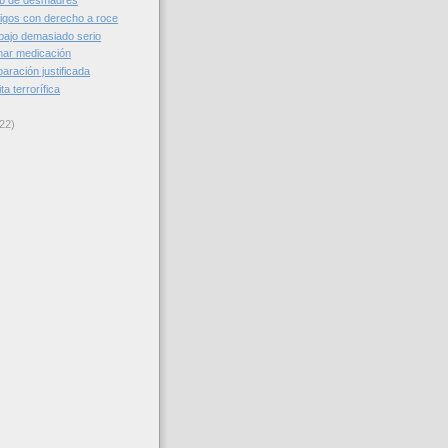
ub de desmadres
gos con derecho a roce
bajo demasiado serio
mar medicación
aración justificada
a terrorífica
22)