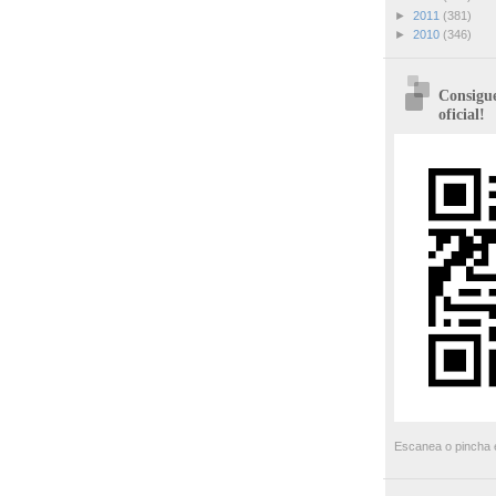
►
2011
(381)
►
2010
(346)
Consigue
oficial!
Escanea o pincha e