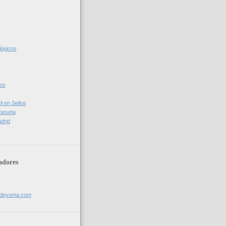
lógicos
cos
l en Sellos
 peseta
drid
adores
sdeyoma.com