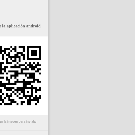
 la aplicación android
n la imagen para instalar