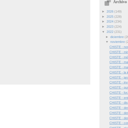
Archivo 
►
2026
(149)
►
2025
(228)
►
2024
(234)
►
2023
(224)
▼
2022
(231)
►
diciembre
(2
▼
noviembre
(
CHISTE - nom
CHISTE - mir
CHISTE - mé
CHISTE - mar
CHISTE - ma
CHISTE - la i
CHISTE - jar
CHISTE - inve
CHISTE - gus
CHISTE - for
CHISTE - ent
CHISTE - disp
CHISTE - de
CHISTE - de
CHISTE - de
CHISTE - con