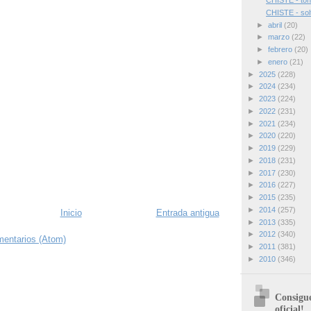
CHISTE - tont
CHISTE - sol
►
abril
(20)
►
marzo
(22)
►
febrero
(20)
►
enero
(21)
►
2025
(228)
►
2024
(234)
►
2023
(224)
►
2022
(231)
►
2021
(234)
►
2020
(220)
►
2019
(229)
►
2018
(231)
►
2017
(230)
►
2016
(227)
►
2015
(235)
►
2014
(257)
Inicio
Entrada antigua
►
2013
(335)
►
2012
(340)
mentarios (Atom)
►
2011
(381)
►
2010
(346)
Consigue
oficial!