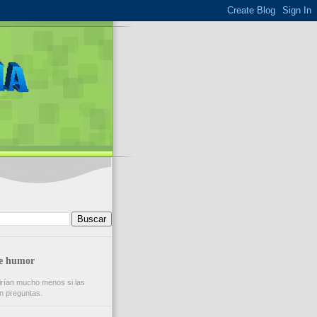
de humor
rían mucho menos si las
n preguntas.