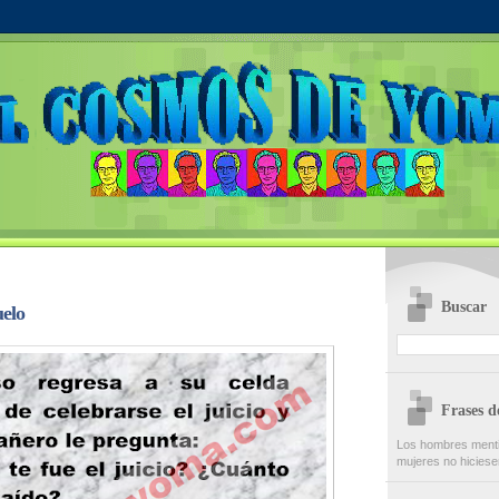
Buscar
elo
Frases 
Los hombres menti
mujeres no hiciese