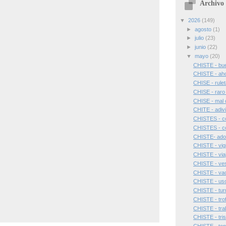
Archivo 
▼
2026
(149)
►
agosto
(1)
►
julio
(23)
►
junio
(22)
▼
mayo
(20)
CHISTE - bu
CHISTE - aho
CHISE - rule
CHISE - raro
CHISE - mal 
CHITE - adiv
CHISTES - co
CHISTES - c
CHISTE- adora
CHISTE - vigi
CHISTE - via
CHISTE - ves
CHISTE - vaci
CHISTE - uso
CHISTE - tur
CHISTE - tro
CHISTE - tra
CHISTE - tri