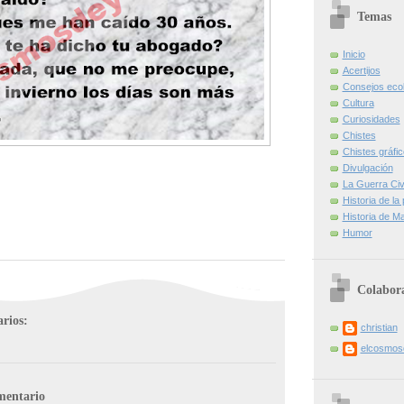
Temas
Inicio
Acertijos
Consejos eco
Cultura
Curiosidades
Chistes
Chistes gráfi
Divulgación
La Guerra Civi
Historia de la
Historia de Ma
Humor
Colabor
rios:
christian
elcosmo
mentario