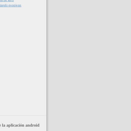
a de libro
tando evasivas
 la aplicación android