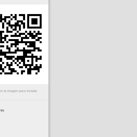
n la imagen para instalar
es