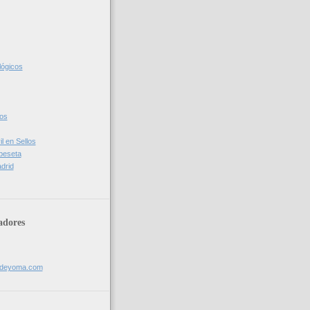
lógicos
cos
l en Sellos
 peseta
drid
adores
sdeyoma.com