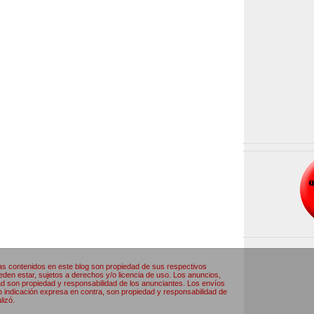
as contenidos en este blog son propiedad de sus respectivos
den estar, sujetos a derechos y/o licencia de uso. Los anuncios,
ad son propiedad y responsabilidad de los anunciantes. Los envíos
o indicación expresa en contra, son propiedad y responsabilidad de
lizó.