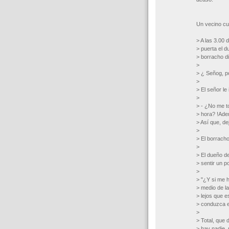
Un vecino cua
> A las 3.00 
> puerta el 
> borracho di
>
> ¿ Señog, po
>
> El señor le
>
> - ¿No me to
> hora? !Adem
> Así que, de
>
> El borracho
>
> El dueño d
> sentir un p
>
> "¿Y si me 
> medio de l
> lejos que e
> conduzca en
>
> Total, que 
> hay nadie, 