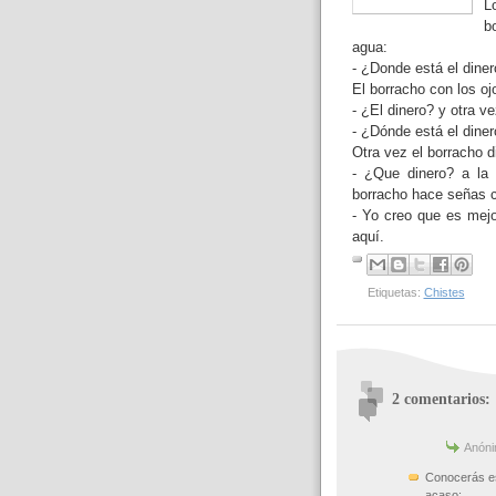
L
b
agua:
- ¿Donde está el diner
El borracho con los oj
- ¿El dinero? y otra v
- ¿Dónde está el diner
Otra vez el borracho d
- ¿Que dinero? a la 
borracho hace señas c
- Yo creo que es mej
aquí.
Etiquetas:
Chistes
2 comentarios:
Anónim
Conocerás est
acaso: