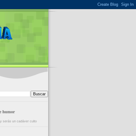
de humor
y serás un cadáver culto