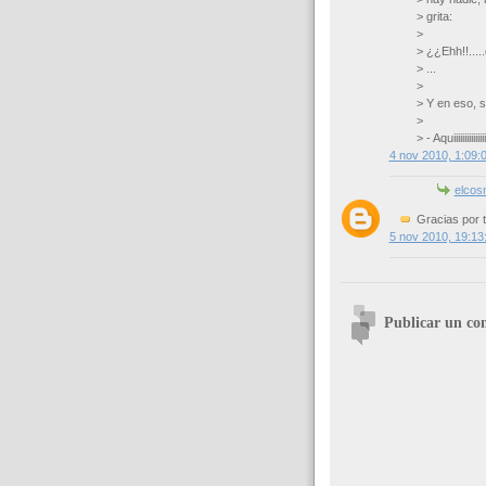
> grita:
>
> ¿¿Ehh!!....
> ...
>
> Y en eso, s
>
> - Aquiiiiiiiii
4 nov 2010, 1:09:
elco
Gracias por t
5 nov 2010, 19:13
Publicar un co