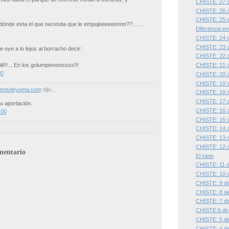
CHISTE: 27 d
CHISTE: 26 d
CHISTE: 25 d
.dónde esta el que necesita que le empujeeeeeennn??... ....
Diferencia ent
CHISTE: 24 d
CHISTE: 23 d
e oye a lo lejos al borracho decir:
CHISTE: 22 d
iiiiiiiii!!!... En los golumpioooossss!!!
CHISTE: 21 d
00
CHISTE: 20 d
CHISTE: 19 d
smosdeyoma.com
dijo...
CHISTE: 18 d
CHISTE: 17 d
u aportación.
CHISTE: 16 d
:00
CHISTE: 15 d
CHISTE: 14 d
CHISTE: 13 d
CHISTE: 12 d
mentario
El siete
CHISTE: 11 d
CHISTE: 10 d
CHISTE: 9 de
CHISTE: 8 de
CHISTE: 7 de
CHISTE:6 de 
CHISTE: 5 de
CHISTE: 4 de