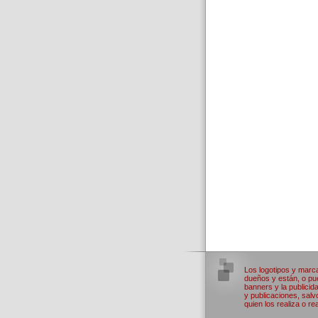
Los logotipos y marc
dueños y están, o pue
banners y la publicid
y publicaciones, salv
quien los realiza o rea