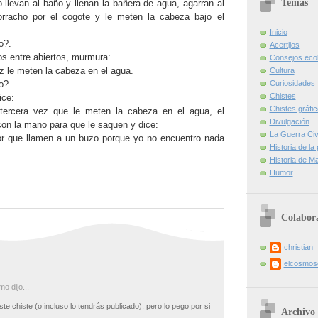
Temas
o llevan al baño y llenan la bañera de agua, agarran al
orracho por el cogote y le meten la cabeza bajo el
Inicio
o?.
Acertijos
os entre abiertos, murmura:
Consejos eco
ez le meten la cabeza en el agua.
Cultura
o?
Curiosidades
Chistes
ice:
Chistes gráfi
tercera vez que le meten la cabeza en el agua, el
Divulgación
on la mano para que le saquen y dice:
La Guerra Civi
or que llamen a un buzo porque yo no encuentro nada
Historia de la
Historia de Ma
Humor
Colabor
christian
elcosmo
o dijo...
e chiste (o incluso lo tendrás publicado), pero lo pego por si
Archivo 