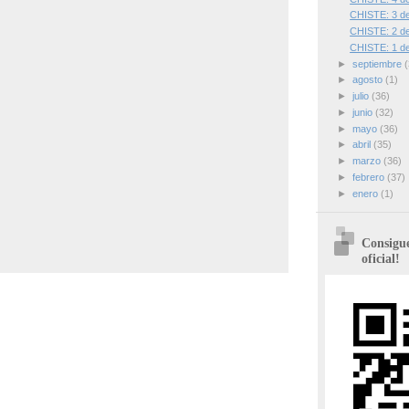
CHISTE: 3 de
CHISTE: 2 de
CHISTE: 1 de
►
septiembre
(
►
agosto
(1)
►
julio
(36)
►
junio
(32)
►
mayo
(36)
►
abril
(35)
►
marzo
(36)
►
febrero
(37)
►
enero
(1)
Consigue
oficial!