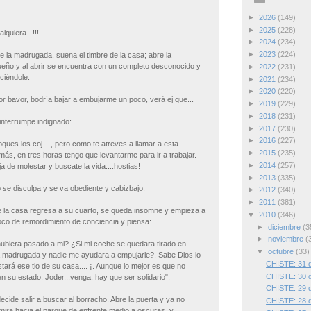
►
2026
(149)
►
2025
(228)
lquiera...!!!
►
2024
(234)
►
2023
(224)
de la madrugada, suena el timbre de la casa; abre la
dueño y al abrir se encuentra con un completo desconocido y
►
2022
(231)
ciéndole:
►
2021
(234)
►
2020
(220)
r bavor, bodría bajar a embujarme un poco, verá ej que...
►
2019
(229)
►
2018
(231)
 interrumpe indignado:
►
2017
(230)
►
2016
(227)
ques los coj...., pero como te atreves a llamar a esta
►
2015
(235)
ás, en tres horas tengo que levantarme para ir a trabajar.
►
2014
(257)
ja de molestar y buscate la vida....hostias!
►
2013
(335)
 se disculpa y se va obediente y cabizbajo.
►
2012
(340)
►
2011
(381)
e la casa regresa a su cuarto, se queda insomne y empieza a
▼
2010
(346)
oco de remordimiento de conciencia y piensa:
►
diciembre
(3
►
noviembre
(
hubiera pasado a mi? ¿Si mi coche se quedara tirado en
▼
octubre
(33)
a madrugada y nadie me ayudara a empujarle?. Sabe Dios lo
CHISTE: 31 d
stará ese tio de su casa.... ¡. Aunque lo mejor es que no
CHISTE: 30 d
 su estado. Joder...venga, hay que ser solidario".
CHISTE: 29 d
decide salir a buscar al borracho. Abre la puerta y ya no
CHISTE: 28 d
mira hacia el parque de enfrente medio a oscuras, y