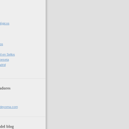
lógicos
cos
l en Sellos
 peseta
drid
adores
sdeyoma.com
del blog