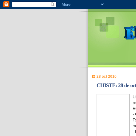
28 oct 2010
CHISTE: 28 de oct
U
p
Re
-
T
m
-