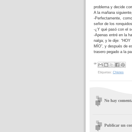
problema y decide com
A la mañana siguiente,
-Perfectamente, como 
señor de los ronquidos
-¿Y qué pasó con el s
-Apenas entré en la hab
nalga; y le dije: 
MÍO”, y después de es
trasero pegado a la pa
Etiquetas:
Chistes
No hay comenta
Publicar un co