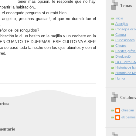
tener mas opción, le responde que no hay
Temas
partir la habitación…
 el encargado pregunta si durmió bien.
angelito, ¡muchas gracias!, el que no durmió fue el
Inicio
Acertijos
.
Consejos eco
eñor de los ronquidos?
Cultura
itación le di un besito en la mejilla y un cachete en la
Curiosidades
“HOY EN CUANTO TE DUERMAS, ESE CULITO VA A SER
Chistes
o se pasó toda la noche con los ojos abiertos y con el
Chistes gráfi
red.
Divulgación
La Guerra Civi
Historia de la
Historia de Ma
Humor
Colabor
rios:
christian
elcosmo
mentario