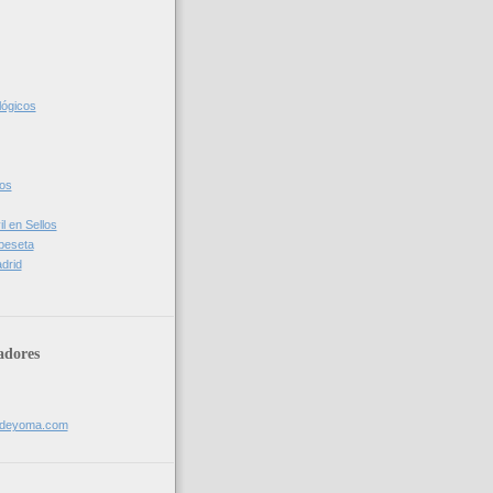
lógicos
cos
l en Sellos
 peseta
drid
adores
sdeyoma.com