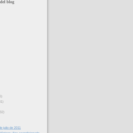
del blog
6)
31)
32)
e julio de 2011