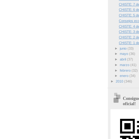
CHISTE: 7 de 
CHISTE: 6 de 
CHISTE: 5 de 
Consejos eco
CHISTE: 4 de 
CHISTE: 3 de 
CHISTE: 2 de 
CHISTE: 1 de 
►
junio
(33)
►
mayo
(36)
►
abril
(37)
►
marzo
(41)
►
febrero
(32)
►
enero
(34)
►
2010
(346)
Consigue
oficial!