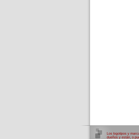
Los logotipos y marc
dueños y están, o pue