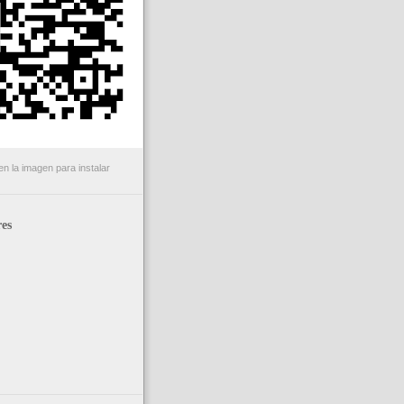
n la imagen para instalar
es