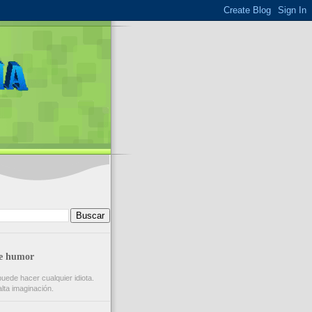
de humor
puede hacer cualquier idiota.
lta imaginación.