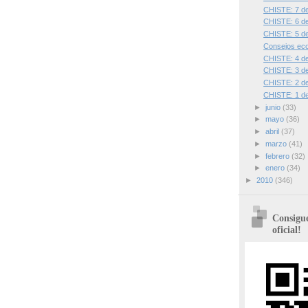
CHISTE: 7 de 
CHISTE: 6 de 
CHISTE: 5 de 
Consejos eco
CHISTE: 4 de 
CHISTE: 3 de 
CHISTE: 2 de 
CHISTE: 1 de 
►
junio
(33)
►
mayo
(36)
►
abril
(37)
►
marzo
(41)
►
febrero
(32)
►
enero
(34)
►
2010
(346)
Consigue
oficial!