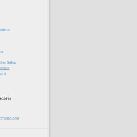
lógicos
cos
l en Sellos
 peseta
drid
adores
sdeyoma.com