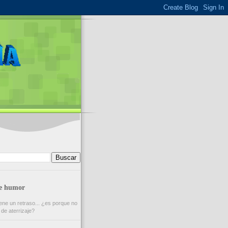
de humor
ene un retraso... ¿es porque no
 de aterrizaje?