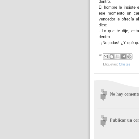
dentro.
El hombre le insiste 
ese momento un cami
vendedor le ofrecía al
dice:
- Lo que te dije, es
dentro.
- ¡No jodas! ¿Y qué q
Etiquetas:
Chistes
No hay comenta
Publicar un co