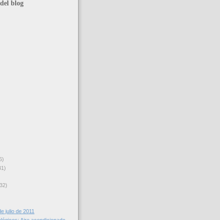
del blog
6)
31)
32)
e julio de 2011