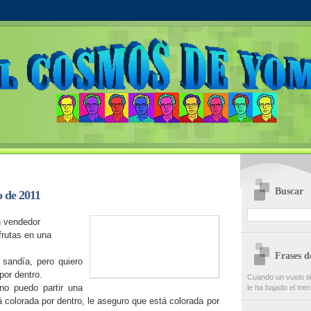
Buscar
 de 2011
n vendedor
rutas en una
Frases 
 sandía, pero quiero
por dentro.
Cuando un vuelo ti
 no puedo partir una
le ha bajado el tren
á colorada por dentro, le aseguro que está colorada por