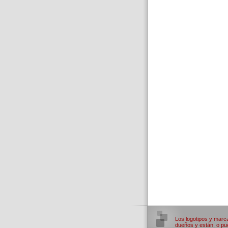
Los logotipos y marc
dueños y están, o pue