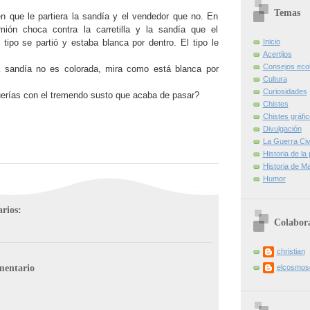
Temas
en que le partiera la sandía y el vendedor que no. En
ón choca contra la carretilla y la sandía que el
 tipo se partió y estaba blanca por dentro. El tipo le
Inicio
Acertijos
Consejos eco
ta sandía no es colorada, mira como está blanca por
Cultura
Curiosidades
uerías con el tremendo susto que acaba de pasar?
Chistes
Chistes gráfi
Divulgación
La Guerra Civi
Historia de la
Historia de Ma
Humor
rios:
Colabor
christian
mentario
elcosmo