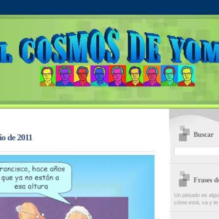
Buscar
io de 2011
Frases 
Un pesado es algu
cómo está, va y te