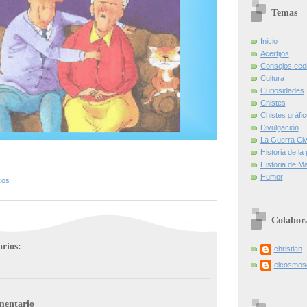
Temas
Inicio
Acertijos
Consejos eco
Cultura
Curiosidades
Chistes
Chistes gráfi
Divulgación
La Guerra Civi
Historia de la
Historia de Ma
Humor
cos
Colabor
rios:
christian
elcosmo
mentario