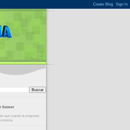
de humor
ien que cuando le preguntas
 contesta.