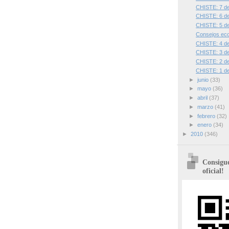
CHISTE: 7 de 
CHISTE: 6 de 
CHISTE: 5 de 
Consejos eco
CHISTE: 4 de 
CHISTE: 3 de 
CHISTE: 2 de 
CHISTE: 1 de 
►
junio
(33)
►
mayo
(36)
►
abril
(37)
►
marzo
(41)
►
febrero
(32)
►
enero
(34)
►
2010
(346)
Consigue
oficial!