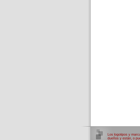
Los logotipos y marc
dueños y están, o pue