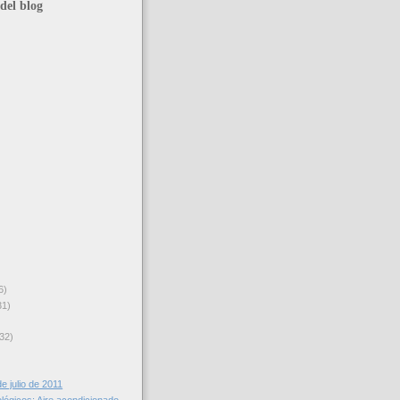
del blog
6)
31)
32)
e julio de 2011