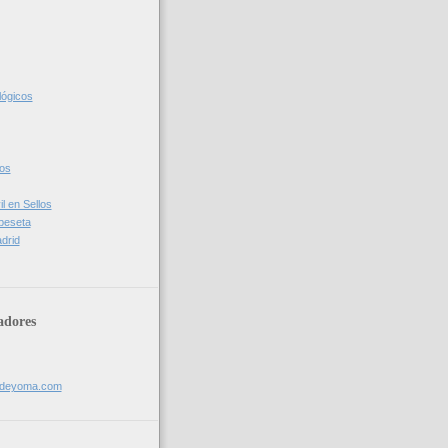
lógicos
cos
l en Sellos
 peseta
drid
adores
sdeyoma.com