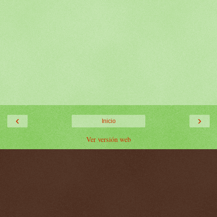
‹
›
Inicio
Ver versión web