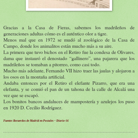
Gracias a la Casa de Fieras, sabemos los madrileños de
generaciones adultas cómo es el auténtico olor a tigre.
Menos mal que en 1972 se mudó al zoológico de la Casa de
Campo, donde los animalitos están mucho más a su aire.
La primera que tuvo bichos en el Retiro fue la condesa de Olivares,
dama que instauró el denostado “gallinero”, una pajarera que los
madrileños se tomaban a pitorreo, como casi todo.
Mucho más adelante, Fernando VII hizo traer las jaulas y alojaron a
los osos en la montaña artificial.
Andaba entonces por el Retiro el elefante Pizarro, que era una
elefanta, y se comió el pan de un tahona de la calle de Alcalá una
vez que se escapó.
Los bonitos bancos andaluces de mampostería y azulejos los puso
en 1920 D. Cecilio Rodríguez.
Fuente: Recuerdos de Madrid en Postales – Diario-16