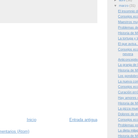
►
abril
(30)
▼
marzo
(31)
El insomnio 
Consejos eco
Maestros muy
Problemas de
Historia de M
La tortuga y l
El que avisa..
Consejos ecol
nevera
Anticonceptiv
La granja de 
Historia de M
Los gondobro
La nueva co
Consejos eco
Curación err
Hay amores q
Historia de 
La pizza mue
Dolores de e
Inicio
Entrada antigua
Consejos eco
Problemas ps
La dieta mila
mentarios (Atom)
Historia de M