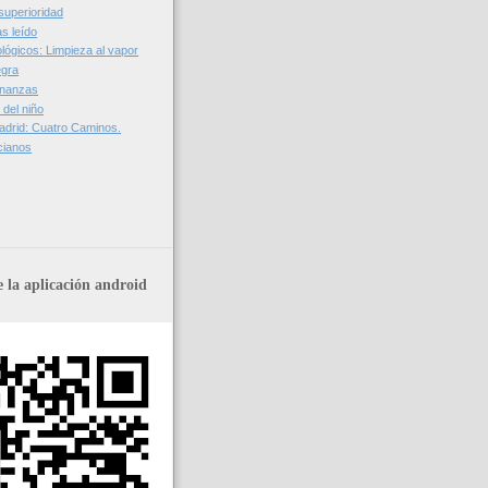
superioridad
as leído
lógicos: Limpieza al vapor
egra
inanzas
 del niño
Madrid: Cuatro Caminos.
cianos
 la aplicación android