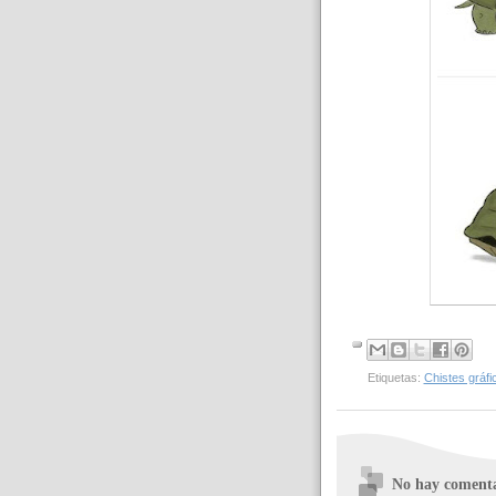
Etiquetas:
Chistes gráfi
No hay comenta