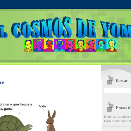
Buscar
re
Frases 
Decir la verdad lo 
Para mentir hace fa