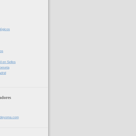
lógicos
cos
l en Sellos
 peseta
drid
adores
sdeyoma.com