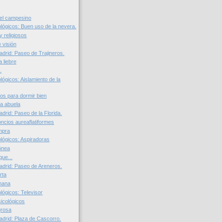
del campesino
lógicos: Buen uso de la nevera.
 religiosos
 visión
adrid: Paseo de Trajineros.
a liebre
.
ógicos: Aislamiento de la
os para dormir bien
la abuela
adrid: Paseo de la Florida.
ncios aureaflatiformes
mpra
lógicos: Aspiradoras
ónea
ue...
Madrid: Paseo de Areneros.
rta
nana
lógicos: Televisor
icológicos
grosa
adrid: Plaza de Cascorro.