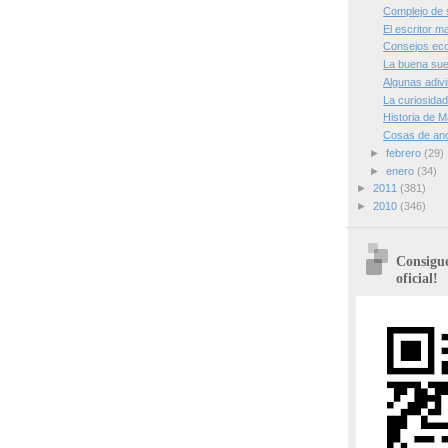
Complejo de 
El escritor m
Consejos eco
La buena su
Algunas adiv
La curiosidad
Historia de 
Cosas de an
►
febrero
(29)
►
enero
(34)
►
2011
(381)
►
2010
(346)
Consigue
oficial!