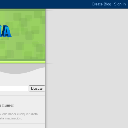
de humor
puede hacer cualquier idiota.
lta imaginación.