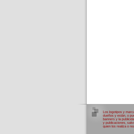
Los logotipos y marc
dueños y están, o pue
banners y la publicid
y publicaciones, salv
quien los realiza o rea