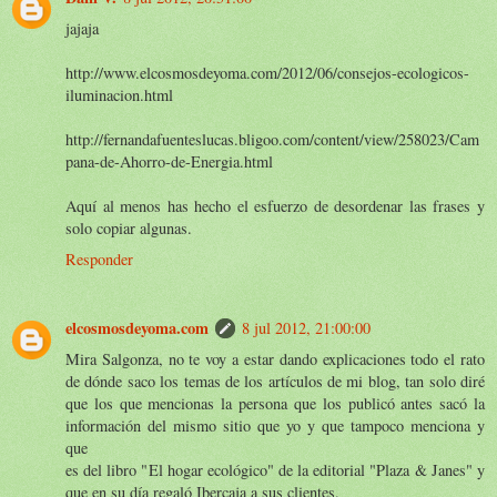
jajaja
http://www.elcosmosdeyoma.com/2012/06/consejos-ecologicos-
iluminacion.html
http://fernandafuenteslucas.bligoo.com/content/view/258023/Cam
pana-de-Ahorro-de-Energia.html
Aquí al menos has hecho el esfuerzo de desordenar las frases y
solo copiar algunas.
Responder
elcosmosdeyoma.com
8 jul 2012, 21:00:00
Mira Salgonza, no te voy a estar dando explicaciones todo el rato
de dónde saco los temas de los artículos de mi blog, tan solo diré
que los que mencionas la persona que los publicó antes sacó la
información del mismo sitio que yo y que tampoco menciona y
que
es del libro "El hogar ecológico" de la editorial "Plaza & Janes" y
que en su día regaló Ibercaja a sus clientes.