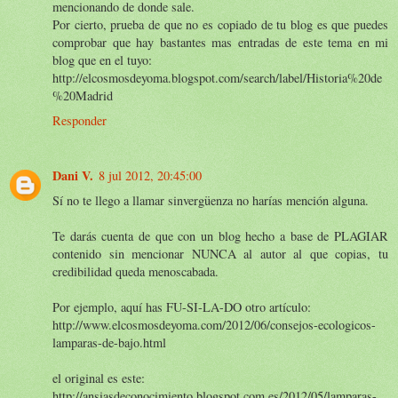
mencionando de donde sale.
Por cierto, prueba de que no es copiado de tu blog es que puedes
comprobar que hay bastantes mas entradas de este tema en mi
blog que en el tuyo:
http://elcosmosdeyoma.blogspot.com/search/label/Historia%20de
%20Madrid
Responder
Dani V.
8 jul 2012, 20:45:00
Sí no te llego a llamar sinvergüenza no harías mención alguna.
Te darás cuenta de que con un blog hecho a base de PLAGIAR
contenido sin mencionar NUNCA al autor al que copias, tu
credibilidad queda menoscabada.
Por ejemplo, aquí has FU-SI-LA-DO otro artículo:
http://www.elcosmosdeyoma.com/2012/06/consejos-ecologicos-
lamparas-de-bajo.html
el original es este:
http://ansiasdeconocimiento.blogspot.com.es/2012/05/lamparas-