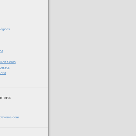
lógicos
cos
l en Sellos
 peseta
drid
adores
sdeyoma.com