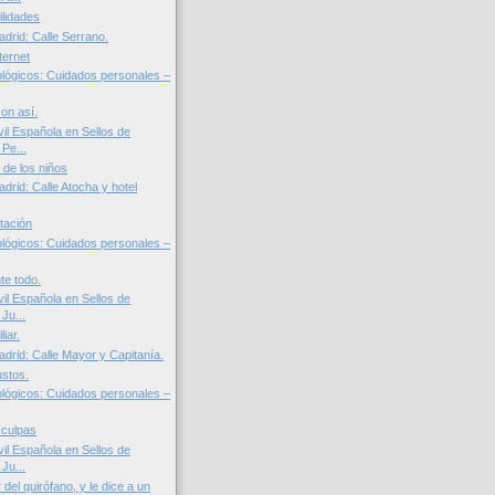
ilidades
adrid: Calle Serrano.
ternet
lógicos: Cuidados personales –
on así.
il Española en Sellos de
Pe...
 de los niños
adrid: Calle Atocha y hotel
tación
lógicos: Cuidados personales –
te todo.
il Española en Sellos de
Ju...
iar.
adrid: Calle Mayor y Capitanía.
stos.
lógicos: Cuidados personales –
sculpas
il Española en Sellos de
Ju...
 del quirófano, y le dice a un