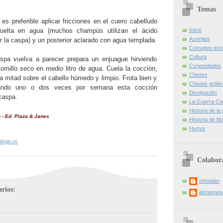
Temas
es preferible aplicar fricciones en el cuero cabelludo
suelta en agua (muchos champús utilizan el ácido
Inicio
Acertijos
ir la caspa) y un posterior aclarado con agua templada.
Consejos eco
Cultura
aspa vuelva a parecer prepara un enjuague hirviendo
Curiosidades
omillo seco en medio litro de agua. Cuela la cocción,
Chistes
 la mitad sobre el cabello húmedo y limpio. Frota bien y
Chistes gráfi
cando uno o dos veces por semana esta cocción
Divulgación
caspa.
La Guerra Civi
Historia de la
 - Ed. Plaza & Janes
Historia de Ma
Humor
lógicos
Colabor
christian
rios:
elcosmo