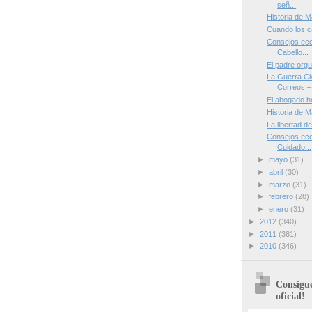
señ...
Historia de M
Cuando los ca
Consejos eco
Cabello...
El padre orgu
La Guerra Civ
Correos –
El abogado h
Historia de M
La libertad d
Consejos eco
Cuidado...
►
mayo
(31)
►
abril
(30)
►
marzo
(31)
►
febrero
(28)
►
enero
(31)
►
2012
(340)
►
2011
(381)
►
2010
(346)
Consigue
oficial!