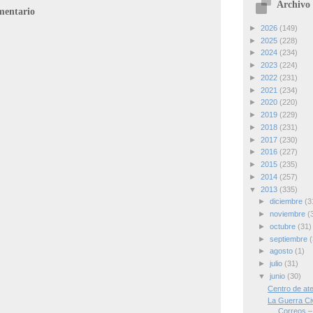
Archivo 
mentario
►
2026
(149)
►
2025
(228)
►
2024
(234)
►
2023
(224)
►
2022
(231)
►
2021
(234)
►
2020
(220)
►
2019
(229)
►
2018
(231)
►
2017
(230)
►
2016
(227)
►
2015
(235)
►
2014
(257)
▼
2013
(335)
►
diciembre
(3
►
noviembre
(
►
octubre
(31)
►
septiembre
(
►
agosto
(1)
►
julio
(31)
▼
junio
(30)
Centro de at
La Guerra Civ
Correos – 