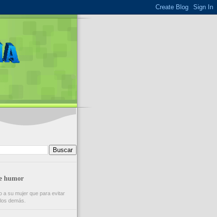
de humor
 a su mujer que para evitar
e los demás.