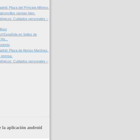
adrid: Plaza del Príncipe Alfonso.
lzoncillos sientan bien.
lógicos: Cuidados personales –
lloso
il Española en Sellos de
 Ho...
onesto
adrid: Plaza de Alonso Martínez.
e prensa.
lógicos: Cuidados personales –
 la aplicación android