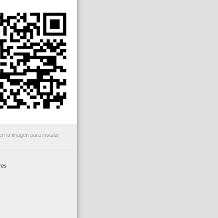
n la imagen para instalar
es