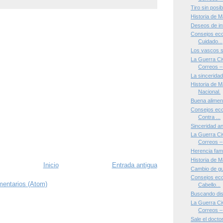
Tiro sin posib
Historia de M
Deseos de in
Consejos eco
Cuidado...
Los vascos s
La Guerra Civ
Correos – 
La sinceridad
Historia de M
Nacional.
Buena alimen
Consejos eco
Contra ...
Sinceridad an
La Guerra Civ
Correos – 
Herencia famil
Historia de M
Inicio
Entrada antigua
Cambio de gu
Consejos eco
mentarios (Atom)
Cabello...
Buscando di
La Guerra Civ
Correos – 
Sale el doctor