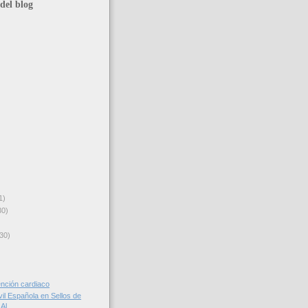
del blog
1)
30)
30)
ención cardiaco
il Española en Sellos de
Al...