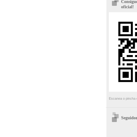
Consigue
oficial!
Escanea o pincha e
Seguidor