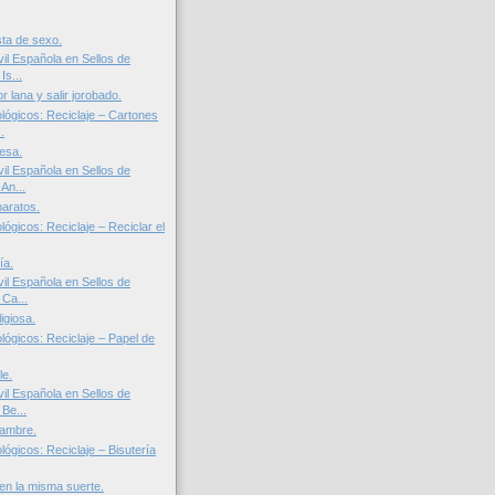
sta de sexo.
il Española en Sellos de
Is...
or lana y salir jorobado.
lógicos: Reciclaje – Cartones
.
resa.
il Española en Sellos de
An...
baratos.
ógicos: Reciclaje – Reciclar el
ía.
il Española en Sellos de
 Ca...
igiosa.
lógicos: Reciclaje – Papel de
le.
il Española en Sellos de
Be...
hambre.
ógicos: Reciclaje – Bisutería
en la misma suerte.