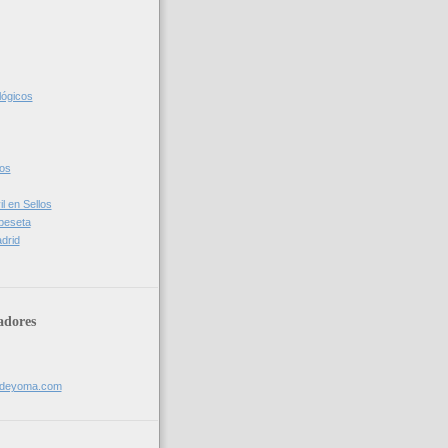
lógicos
cos
l en Sellos
 peseta
drid
adores
sdeyoma.com