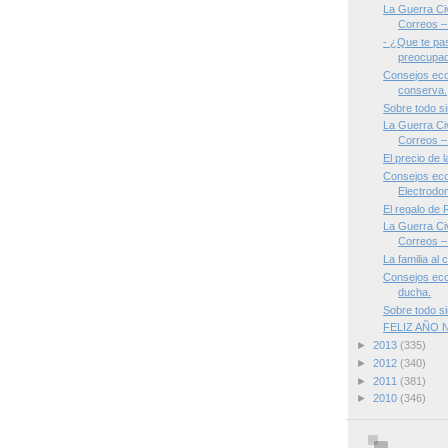
La Guerra Civ
Correos – 
- ¿Que te pa
preocupad
Consejos eco
conserva.
Sobre todo si
La Guerra Civ
Correos – 
El precio de 
Consejos eco
Electrodom
El regalo de
La Guerra Civ
Correos – 
La familia al 
Consejos eco
ducha.
Sobre todo si
FELIZ AÑO
►
2013
(335)
►
2012
(340)
►
2011
(381)
►
2010
(346)