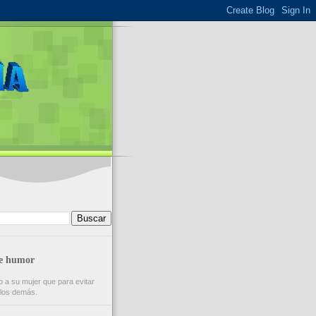
de humor
 a su mujer que para evitar
e los demás.