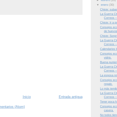
►
febrero
(28)
▼
enero
(30)
Chiste: suba
La Guerra Civ
Correos – 
Chiste: Ir a p
Consejos eco
de huevos
Chiste: Sorp
La Guerra Civ
Correos – 
Calendarios 
Consejos ecol
vidrio.
Buena punter
La Guerra Civ
Correos –
La esposa rel
Consejos eco
regalo.
Lo más temib
La Guerra Civ
Inicio
Entrada antigua
Correos – 
Tener poca 
mentarios (Atom)
Consejos ecol
casera.
No todos tien