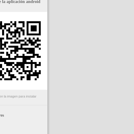
 la aplicación android
n la imagen para instalar
es