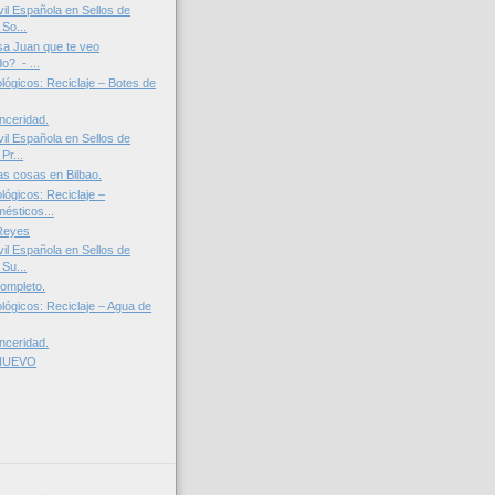
il Española en Sellos de
So...
sa Juan que te veo
o? - ...
lógicos: Reciclaje – Botes de
nceridad.
il Española en Sellos de
Pr...
las cosas en Bilbao.
lógicos: Reciclaje –
ésticos...
 Reyes
il Española en Sellos de
Su...
completo.
lógicos: Reciclaje – Agua de
nceridad.
 NUEVO