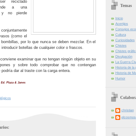
er reciclado
Temas
 funde a una
r y no pierde
Inicio
Acertijos
Consejos eco
 conjuntamente
Cultura
 vasos (como el
Curiosidades
 bombillas, por lo que nunca se deben mezclar. En el
Chistes
introducir botellas de cualquier color o frascos.
Chistes gráfi
Divulgación
 conviene examinar que no tengan ningún objeto en su
La Guerra Civi
s tapones y sobre todo comprobar que no contengan
Historia de la
 podría dar al traste con la carga entera.
Historia de Ma
Humor
 Ed. Plaza & Janes
Colabor
lógicos
christian
elcosmo
rios: