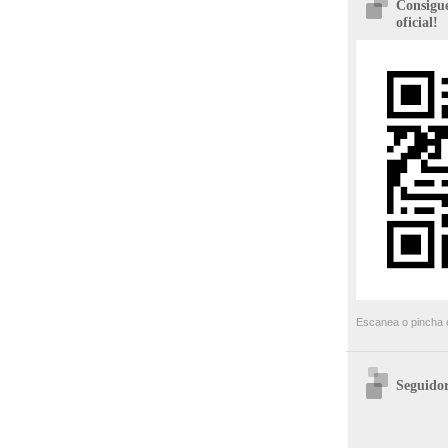
Consigue
oficial!
Escanea o pincha e
Seguidor