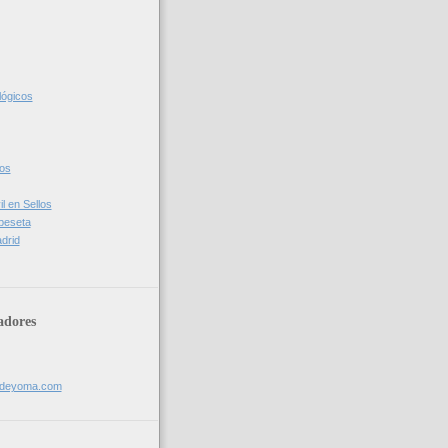
lógicos
cos
l en Sellos
 peseta
drid
adores
sdeyoma.com