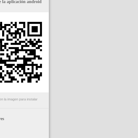
 la aplicación android
n la imagen para instalar
es