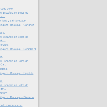
sta de sexo.
il Española en Sellos de
Is...
or lana y salir jorobado.
lógicos: Reciclaje – Cartones
.
resa.
il Española en Sellos de
An...
baratos.
ógicos: Reciclaje – Reciclar el
ía.
il Española en Sellos de
 Ca...
igiosa.
lógicos: Reciclaje – Papel de
le.
il Española en Sellos de
Be...
hambre.
ógicos: Reciclaje – Bisutería
en la misma suerte.