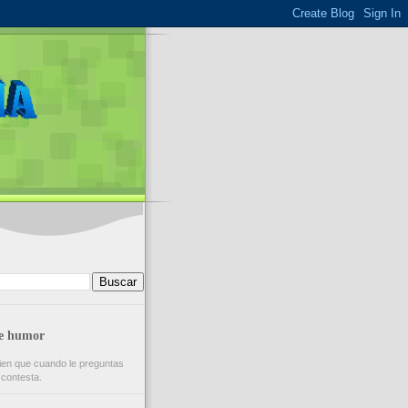
de humor
ien que cuando le preguntas
 contesta.