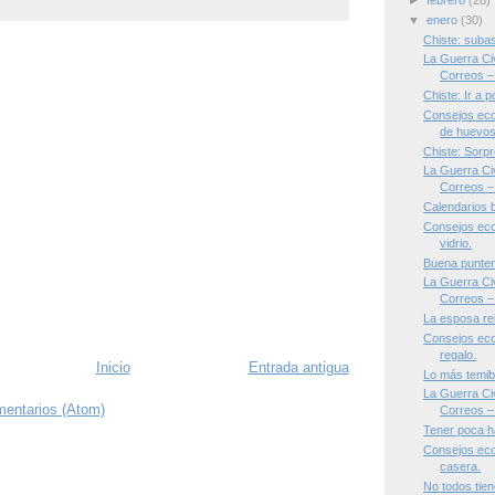
►
febrero
(28)
▼
enero
(30)
Chiste: suba
La Guerra Civ
Correos – 
Chiste: Ir a p
Consejos eco
de huevos
Chiste: Sorp
La Guerra Civ
Correos – 
Calendarios 
Consejos ecol
vidrio.
Buena punter
La Guerra Civ
Correos –
La esposa rel
Consejos eco
regalo.
Inicio
Entrada antigua
Lo más temib
La Guerra Civ
mentarios (Atom)
Correos – 
Tener poca 
Consejos ecol
casera.
No todos tien