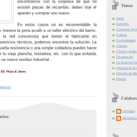
encontramos con la sorpresa de que no
Temas
existen piezas de recambio: deben tirar el
aparato y comprar uno nuevo.
Inicio
Acertijos
En estos casos no es recomendable la
Consejos eco
 merece la pena acudir a un taller eléctrico del barrio.
Cultura
 la red consumista que tienen el fabricante en
Curiosidades
servicios técnicos, podemos encontrar la solución. La
Chistes
queña resistencia o una simple soldadura pueden hacer
Chistes gráfi
 tu vieja plancha, tostadora, etc. con lo que evitarás
Divulgación
 un nuevo residuo industrial.
La Guerra Civi
Historia de la
 Ed. Plaza & Janes
Historia de Ma
Humor
lógicos
Colabor
christian
rios:
elcosmo