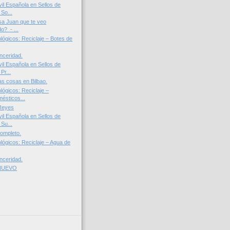
il Española en Sellos de
So...
sa Juan que te veo
o? - ...
lógicos: Reciclaje – Botes de
nceridad.
il Española en Sellos de
Pr...
las cosas en Bilbao.
lógicos: Reciclaje –
ésticos...
 Reyes
il Española en Sellos de
Su...
completo.
lógicos: Reciclaje – Agua de
nceridad.
 NUEVO