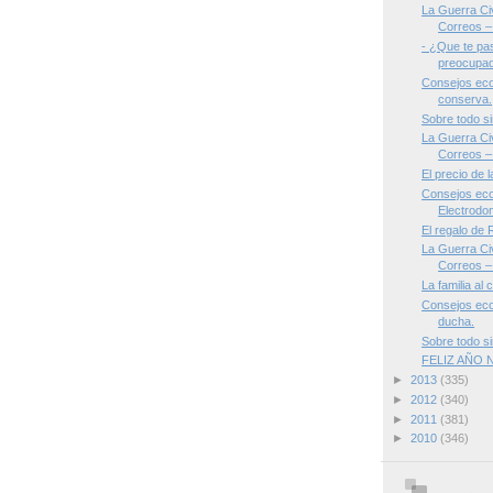
La Guerra Civ
Correos – 
- ¿Que te pa
preocupad
Consejos eco
conserva.
Sobre todo si
La Guerra Civ
Correos – 
El precio de 
Consejos eco
Electrodom
El regalo de
La Guerra Civ
Correos – 
La familia al 
Consejos eco
ducha.
Sobre todo si
FELIZ AÑO
►
2013
(335)
►
2012
(340)
►
2011
(381)
►
2010
(346)