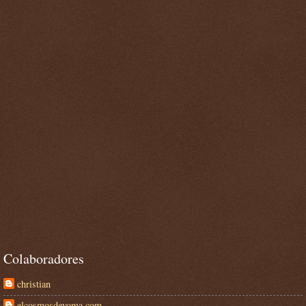
Colaboradores
christian
elcosmosdeyoma.com