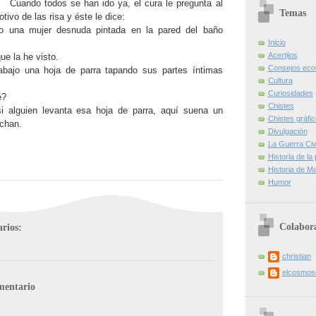
Cuando todos se han ido ya, el cura le pregunta al
Temas
tivo de las risa y éste le dice:
to una mujer desnuda pintada en la pared del baño
Inicio
Acertijos
ue la he visto.
Consejos eco
abajo una hoja de parra tapando sus partes íntimas
Cultura
Curiosidades
é?
Chistes
i alguien levanta esa hoja de parra, aquí suena un
Chistes gráfi
chan.
Divulgación
La Guerra Civi
Historia de la
Historia de Ma
Humor
Colabor
rios:
christian
elcosmo
mentario