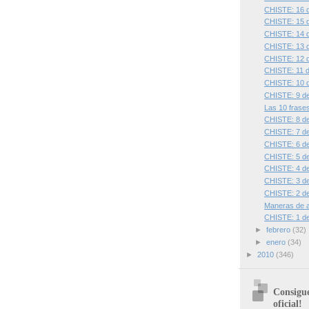
CHISTE: 16 
CHISTE: 15 
CHISTE: 14 
CHISTE: 13 
CHISTE: 12 
CHISTE: 11 
CHISTE: 10 
CHISTE: 9 d
Las 10 frase
CHISTE: 8 d
CHISTE: 7 d
CHISTE: 6 d
CHISTE: 5 d
CHISTE: 4 d
CHISTE: 3 d
CHISTE: 2 d
Maneras de a
CHISTE: 1 d
►
febrero
(32)
►
enero
(34)
►
2010
(346)
Consigue
oficial!