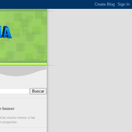
de humor
rían mucho menos si las
n preguntas.