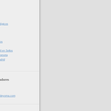
lógicos
cos
l en Sellos
 peseta
drid
adores
sdeyoma.com