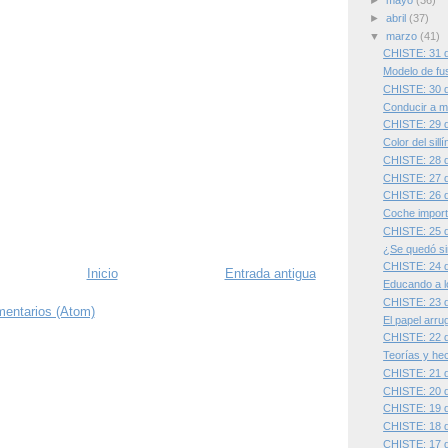
►
mayo
(36)
►
abril
(37)
▼
marzo
(41)
CHISTE: 31 
Modelo de fu
CHISTE: 30 
Conducir a m
CHISTE: 29 
Color del sillí
CHISTE: 28 
CHISTE: 27 
CHISTE: 26 
Coche import
CHISTE: 25 
¿Se quedó si
CHISTE: 24 
Inicio
Entrada antigua
Educando a l
CHISTE: 23 
mentarios (Atom)
El papel arr
CHISTE: 22 
Teorías y he
CHISTE: 21 
CHISTE: 20 
CHISTE: 19 
CHISTE: 18 
CHISTE: 17 