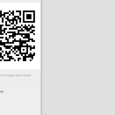
n la imagen para instalar
es