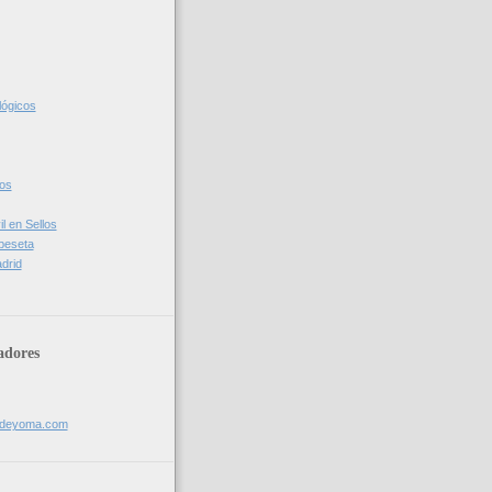
lógicos
cos
l en Sellos
 peseta
drid
adores
sdeyoma.com