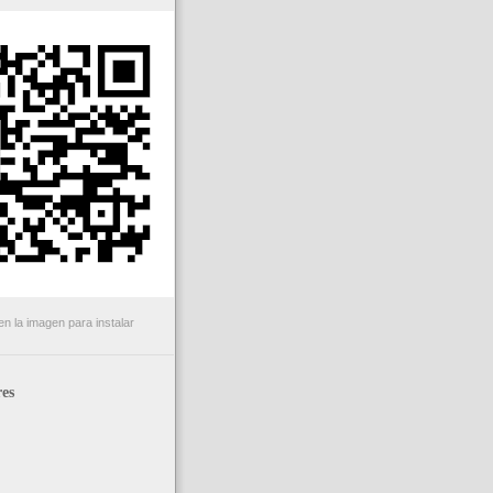
n la imagen para instalar
es