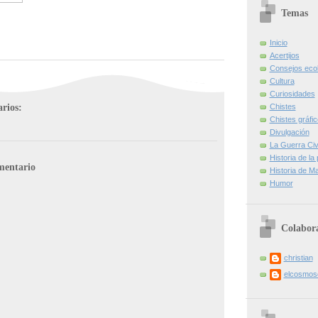
Temas
Inicio
Acertijos
Consejos eco
Cultura
Curiosidades
rios:
Chistes
Chistes gráfi
Divulgación
La Guerra Civi
Historia de la
mentario
Historia de Ma
Humor
Colabor
christian
elcosmo