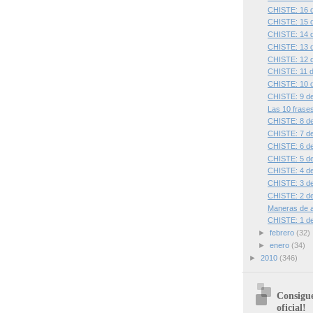
CHISTE: 16 
CHISTE: 15 
CHISTE: 14 
CHISTE: 13 
CHISTE: 12 
CHISTE: 11 
CHISTE: 10 
CHISTE: 9 d
Las 10 frase
CHISTE: 8 d
CHISTE: 7 d
CHISTE: 6 d
CHISTE: 5 d
CHISTE: 4 d
CHISTE: 3 d
CHISTE: 2 d
Maneras de a
CHISTE: 1 d
►
febrero
(32)
►
enero
(34)
►
2010
(346)
Consigue
oficial!