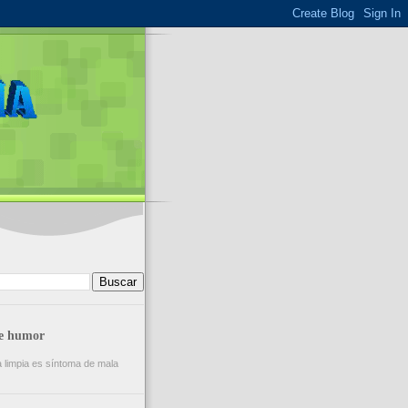
de humor
a limpia es síntoma de mala