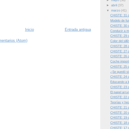
►
mayo
(36)
►
abril
(37)
▼
marzo
(41)
CHISTE: 31 
Modelo de fu
CHISTE: 30 
Inicio
Entrada antigua
Conducir a m
CHISTE: 29 
mentarios (Atom)
Color del sillí
CHISTE: 28 
CHISTE: 27 
CHISTE: 26 
Coche import
CHISTE: 25 
¿Se quedó si
CHISTE: 24 
Educando a l
CHISTE: 23 
El papel arr
CHISTE: 22 
Teorías y he
CHISTE: 21 
CHISTE: 20 
CHISTE: 19 
CHISTE: 18 
CHISTE: 17 