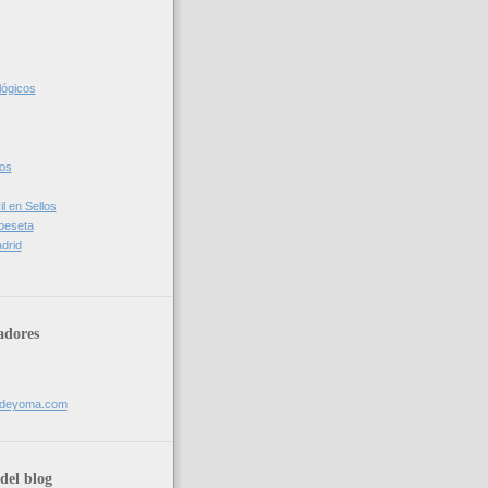
lógicos
cos
l en Sellos
 peseta
drid
adores
sdeyoma.com
del blog