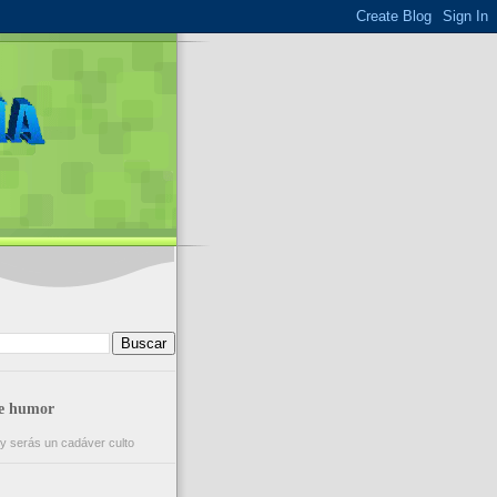
de humor
y serás un cadáver culto