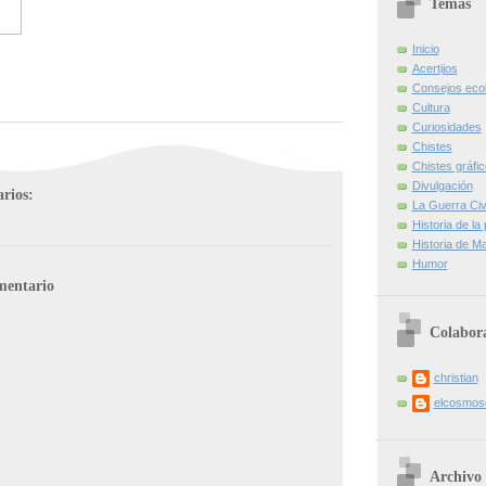
Temas
Inicio
Acertijos
Consejos eco
Cultura
Curiosidades
Chistes
Chistes gráfi
Divulgación
rios:
La Guerra Civi
Historia de la
Historia de Ma
Humor
mentario
Colabor
christian
elcosmo
Archivo 