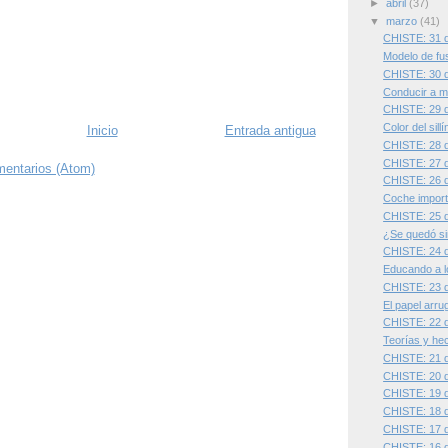
►
abril
(37)
▼
marzo
(41)
CHISTE: 31 
Modelo de fu
CHISTE: 30 
Conducir a m
CHISTE: 29 
Color del sillí
Inicio
Entrada antigua
CHISTE: 28 
CHISTE: 27 
mentarios (Atom)
CHISTE: 26 
Coche import
CHISTE: 25 
¿Se quedó si
CHISTE: 24 
Educando a l
CHISTE: 23 
El papel arr
CHISTE: 22 
Teorías y he
CHISTE: 21 
CHISTE: 20 
CHISTE: 19 
CHISTE: 18 
CHISTE: 17 
CHISTE: 16 