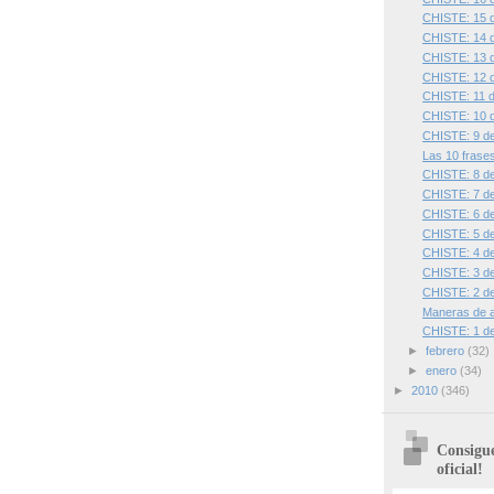
CHISTE: 15 
CHISTE: 14 
CHISTE: 13 
CHISTE: 12 
CHISTE: 11 
CHISTE: 10 
CHISTE: 9 d
Las 10 frase
CHISTE: 8 d
CHISTE: 7 d
CHISTE: 6 d
CHISTE: 5 d
CHISTE: 4 d
CHISTE: 3 d
CHISTE: 2 d
Maneras de a
CHISTE: 1 d
►
febrero
(32)
►
enero
(34)
►
2010
(346)
Consigue
oficial!