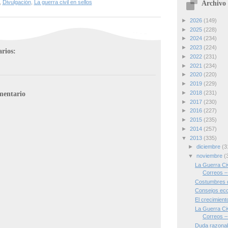
,
Divulgación
,
La guerra civil en sellos
Archivo 
►
2026
(149)
►
2025
(228)
►
2024
(234)
►
2023
(224)
rios:
►
2022
(231)
►
2021
(234)
►
2020
(220)
►
2019
(229)
mentario
►
2018
(231)
►
2017
(230)
►
2016
(227)
►
2015
(235)
►
2014
(257)
▼
2013
(335)
►
diciembre
(3
▼
noviembre
(
La Guerra Civ
Correos – 
Costumbres 
Consejos ecol
El crecimient
La Guerra Civ
Correos – 
Duda razona