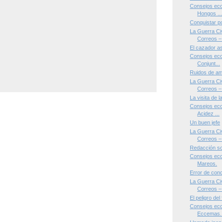
Consejos eco
Hongos ..
Conquistar p
La Guerra Civ
Correos – 
El cazador a
Consejos eco
Conjunt...
Ruidos de am
La Guerra Civ
Correos – 
La visita de l
Consejos eco
Acidez ...
Un buen jefe
La Guerra Civ
Correos – 
Redacción so
Consejos eco
Mareos.
Error de con
La Guerra Civ
Correos – 
El peligro del 
Consejos eco
Eccemas..