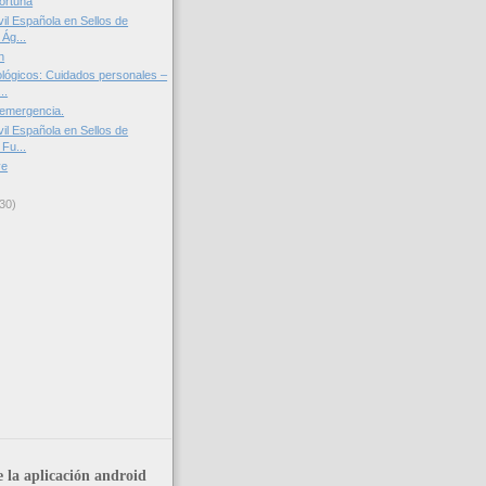
ortuna
il Española en Sellos de
Ág...
n
lógicos: Cuidados personales –
..
 emergencia.
il Española en Sellos de
Fu...
ve
30)
 la aplicación android