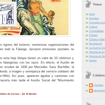
Temas
Inicio
Acertijos
Consejos eco
Cultura
Curiosidades
Chistes
Chistes gráfi
Divulgación
os rigores del invierno, numerosas organizaciones del
La Guerra Civi
re todo la Falange, lanzaron emisiones postales no
Historia de la
Historia de Ma
n esta hoja bloque tienen un valor de 10 céntimos y
Humor
 falangistas con los nazis. En efecto, el Auxilio de
 en octubre de 1936 por Mercedes Sanz Bachiller, la
ndo, a imagen y semejanza del servicio solidario del
Colabor
er-Hilfe). Así pues, aparecen águilas y camiones con
nacería más tarde el Auxilio Social del "Movimiento
christian
elcosmo
 Sellos de Correos – Ed. El Mundo