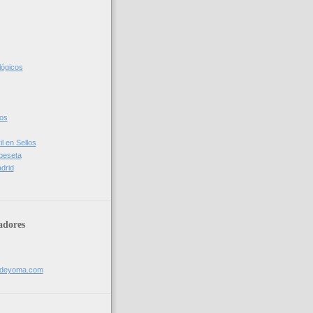
lógicos
cos
l en Sellos
 peseta
drid
adores
sdeyoma.com