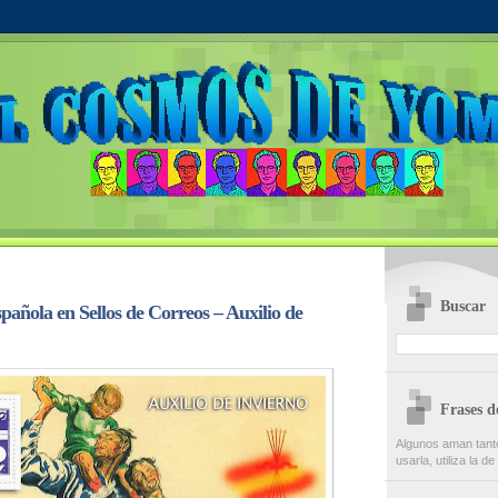
Buscar
pañola en Sellos de Correos – Auxilio de
Frases 
Algunos aman tanto
usarla, utiliza la d