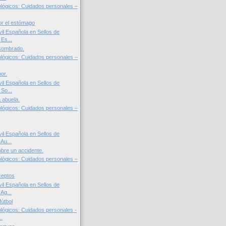
lógicos: Cuidados personales –
.
or el estómago
il Española en Sellos de
Es...
sombrado.
lógicos: Cuidados personales –
or.
il Española en Sellos de
So...
a abuela.
lógicos: Cuidados personales –
il Española en Sellos de
Au...
bre un accidente.
lógicos: Cuidados personales –
ceptos
il Española en Sellos de
Ag...
fútbol
lógicos: Cuidados personales -
.