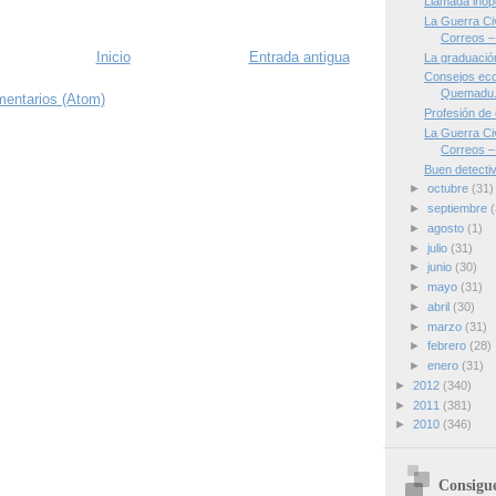
Llamada inop
La Guerra Civ
Correos – 
Inicio
Entrada antigua
La graduació
Consejos eco
Quemadu.
mentarios (Atom)
Profesión de
La Guerra Civ
Correos – 
Buen detecti
►
octubre
(31)
►
septiembre
(
►
agosto
(1)
►
julio
(31)
►
junio
(30)
►
mayo
(31)
►
abril
(30)
►
marzo
(31)
►
febrero
(28)
►
enero
(31)
►
2012
(340)
►
2011
(381)
►
2010
(346)
Consigue