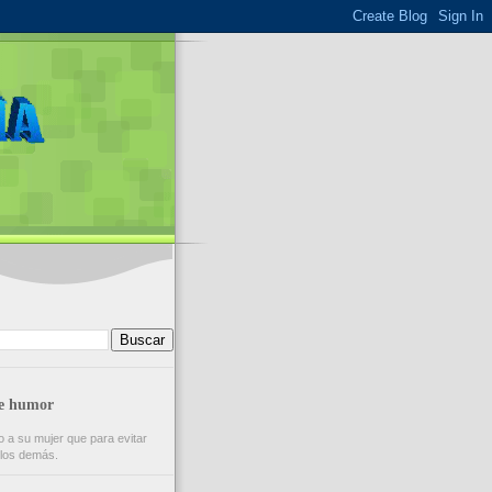
de humor
 a su mujer que para evitar
e los demás.