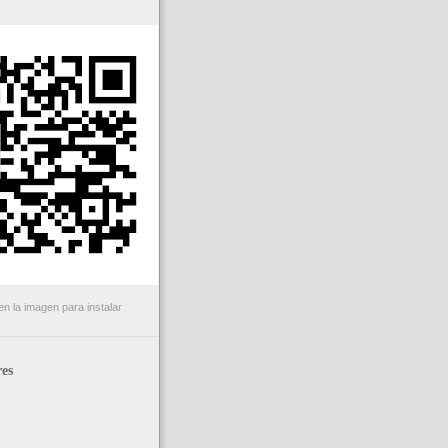
n la imagen para instalar
es