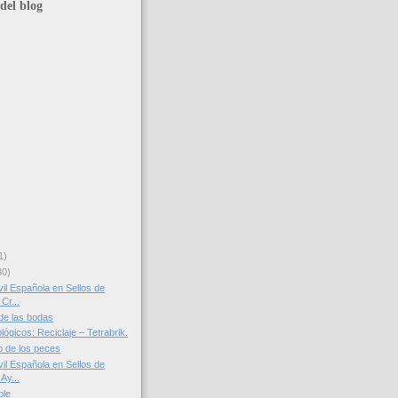
del blog
1)
30)
il Española en Sellos de
Cr...
de las bodas
ógicos: Reciclaje – Tetrabrik.
o de los peces
il Española en Sellos de
Ay...
ble