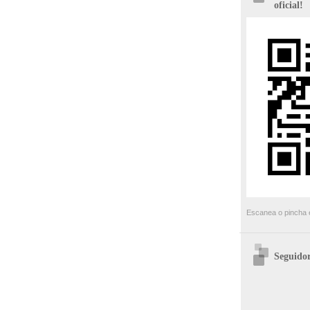
oficial!
Escanea o pincha e
Seguidor